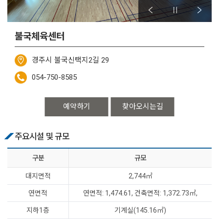
불국체육센터
경주시 불국신택지2길 29
054-750-8585
예약하기
찾아오시는길
주요시설 및 규모
구분
규모
대지면적
2,744㎡
연면적
연면적: 1,474.61, 건축면적: 1,372.73㎡,
지하1층
기계실(145.16㎡)