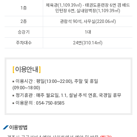
체육관(1,109.39㎡) - 태권도훈련장 6면 겸 배드
1층
민턴장 6면, 실내암벽장(1,109.39㎡)
2층
관람석 90석, 사무실(220.06㎡)
승강기
1대
주차대수
24면(310.14㎡)
이용안내
이용시간 : 평일(13:00~22:00), 주말 및 휴일
(09:00~18:00)
정기휴관 : 매주 월요일, 1.1, 설날·추석 연휴, 국경일 휴무
이용문의 :
054-750-8585
이용방법