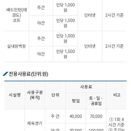
인당 1,000
주간
배드민턴(태
원
권도)
인터넷
2시간 기준
코트
인당 1,500
야간
원
인당 1,000
주간
원
실내암벽장
인터넷
2시간 기준
인당 1,500
야간
원
전용사용료(단위:원)
사 용 료
사 용 구 분
시 설 명
단 위
비고
(목 적)
토ㆍ일ㆍ
평 일
공휴일
주 간
40,000
70,000
① 1회 4
체육경기
시간 기준
② 조기는
야 간
70,000
100,000