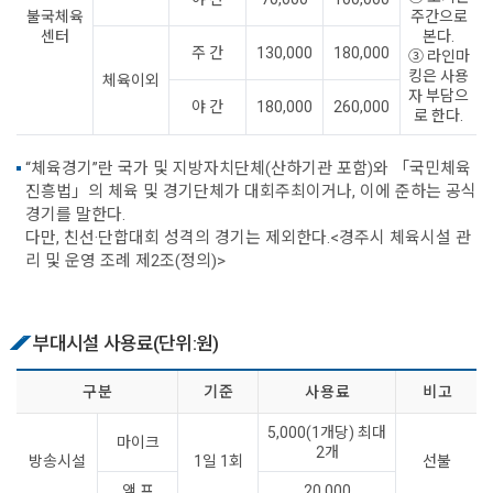
불국체육
주간으로
센터
본다.
주 간
130,000
180,000
③ 라인마
킹은 사용
체육이외
자 부담으
야 간
180,000
260,000
로 한다.
“체육경기”란 국가 및 지방자치단체(산하기관 포함)와 「국민체육
진흥법」의 체육 및 경기단체가 대회주최이거나, 이에 준하는 공식
경기를 말한다.
다만, 친선·단합대회 성격의 경기는 제외한다.<경주시 체육시설 관
리 및 운영 조례 제2조(정의)>
부대시설 사용료(단위:원)
구 분
기 준
사 용 료
비 고
5,000(1개당) 최대
마이크
2개
방송시설
1일 1회
선불
앰 프
20,000