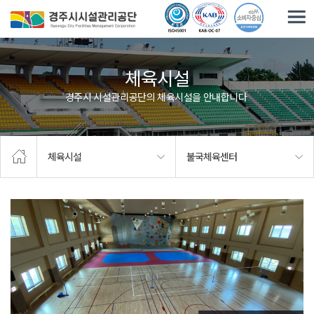
주요메뉴로 건너뛰기
본문으로가기
체육시설
경주시 시설관리공단의 체육시설을 안내합니다.
체육시설
불국체육센터