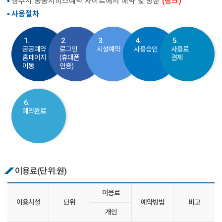
경주시 공공서비스예약 사이트에서 예약 및 방문
(링크)
사용절차
1.
2.
3.
4.
5.
공공예약
로그인
시설예약
사용승인
사용료
홈페이지
(휴대폰
결제
이동
인증)
6.
예약완료
이용료(단위:원)
이용료
이용시설
단위
예약방법
비고
개인