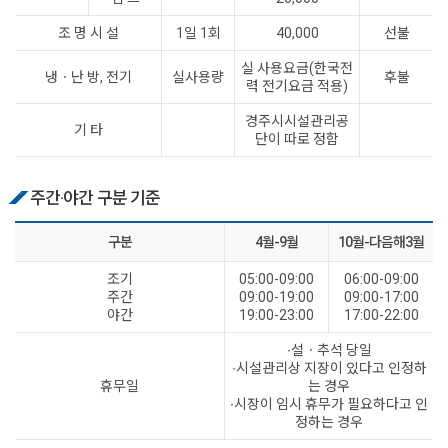
조 명 시 설
1일 1회
40,000
선불
실 사용요금(한국전
냉ㆍ난 방, 전기
실사용량
후불
력 전기요금 적용)
경주시시설관리공
기 타
단이 따로 정함
주간·야간 구분 기준
구분
4월-9월
10월-다음해3월
조기
05:00-09:00
06:00-09:00
주간
09:00-19:00
09:00-17:00
야간
19:00-23:00
17:00-22:00
∙설ㆍ추석 당일
∙시설관리상 지장이 있다고 인정하
휴무일
는 경우
∙시장이 임시 휴무가 필요하다고 인
정하는 경우