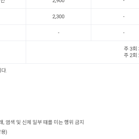
군인
2,900
-
이
2,300
-
-
-
주 3회 
주 2회 
다.
, 염색 및 신체 일부 때를 미는 행위 금지
착용)