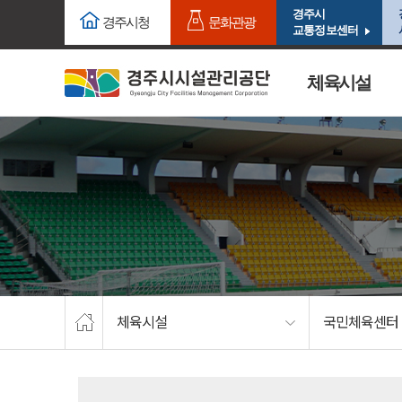
주요메뉴로 건너뛰기
본문으로가기
경주시
경주시청
문화관광
교통정보센터
체육시설
체육시설
국민체육센터