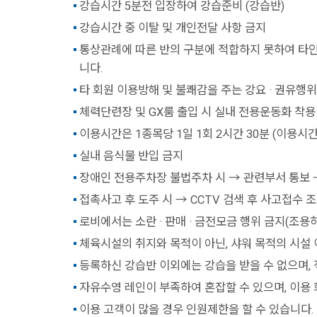
강습시간 5분전 입장하여 강습준비 (강습반)
강습시간 중 이탈 및 개인전달 사항 금지
통상관례에 따른 반의 구분에 적합하지 못하여 타인의
니다.
타 회원 이용방해 및 불쾌감을 주는 강요 · 권유행위
체력단련장 및 GX룸 출입 시 실내 전용운동화 착용
이용시간은 1종목당 1일 1회 2시간 30분 (이용시간
실내 음식물 반입 금지
장애인 전용주차장 불법주차 시 → 관련부서 통보 
접촉사고 후 도주 시 → CCTV 검색 후 사고접수 
로비에서는 소란 · 판매 · 금전모금 행위 금지(조용
체육시설의 취지와 목적이 아닌, 샤워 목적의 시설 
등록하신 강습반 이외에는 강습을 받을 수 없으며, 
자유수영 레인이 부족하여 혼잡할 수 있으며, 이용 
이용 고객이 많을 경우 인원제한을 할 수 있습니다.