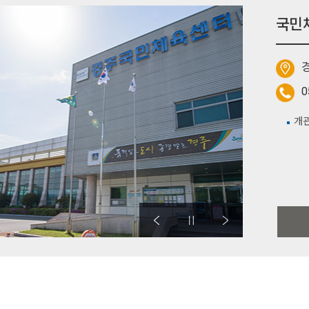
국민
경
0
개관일