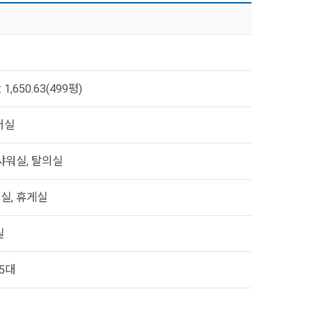
 1,650.63(499평)
어실
 샤워실, 탈의실
칭실, 휴게실
실
25대