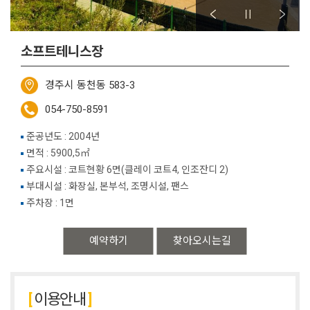
소프트테니스장
경주시 동천동 583-3
054-750-8591
준공년도 : 2004년
면적 : 5900,5㎡
주요시설 : 코트현황 6면(클레이 코트4, 인조잔디 2)
부대시설 : 화장실, 본부석, 조명시설, 팬스
주차장 : 1면
예약하기
찾아오시는길
이용안내