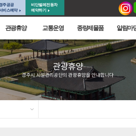
경주공공
비단벌레전동차
서비스예약
예약하기
관광휴양
교통운영
종량제물품
알림마
관광휴양
경주시 시설관리공단의 관광휴양을 안내합니다.