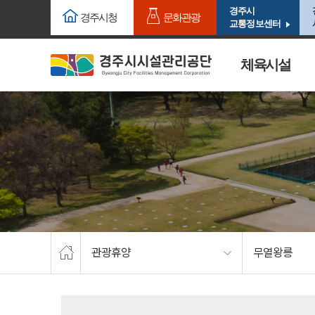
주요메뉴로 건너뛰기
본문으로가기
경주시
경주시청
문화관광
교통정보센터
체육시설
관광휴양
무열왕릉