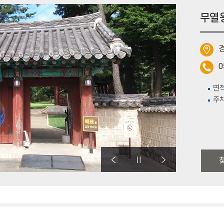
무열
0
면적
주차