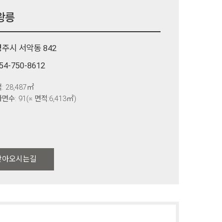
왕릉
경주시 서악동 842
54-750-8612
: 28,487㎡
면수: 91(※ 면적:6,413㎡)
찾아오시는길