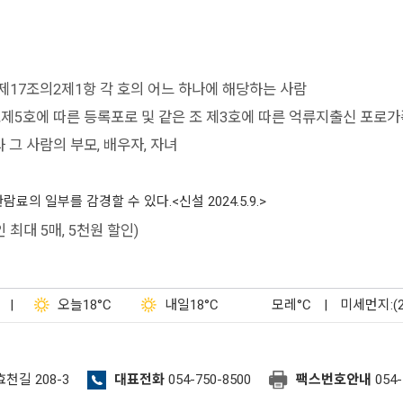
제17조의2제1항 각 호의 어느 하나에 해당하는 사람
제5호에 따른 등록포로 및 같은 조 제3호에 따른 억류지출신 포로가
 사람의 부모, 배우자, 자녀
 일부를 감경할 수 있다.<신설 2024.5.9.>
최대 5매, 5천원 할인)
|
오늘
18°C
내일
18°C
모레
°C
|
미세먼지:(
효천길 208-3
대표전화
054-750-8500
팩스번호안내
054-