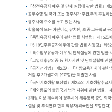
「참전유공자 예우 및 단체 설립에 관한 법률」제
공무수행 및 국가 또는 경주시가 주관.주최.후원하
경주시에 주소를 두고 있는 사람
학술목적 또는 어린이집, 유치원, 초.종.고등학교 
「독립유공자 예우에 관한 법률 시행령」제15조에
「5·18민주유공자예우에 관한 법률 시행령」제52
「특수임무유공자 예우 및 단체설립에 관한 법률 
「고엽제후유의증 등 환자지원 및 단체설립에 관한
「공직선거법」 제2조나 「지방교육자치에 관한 법
거일 후 3개월까지 유효함)을 제출한 사람
「국민기초생활 보장법」제2조의 기초생활수급자
「재외동포의 출입국과 법적 지위에 관한 법률」제
3개월 이상 계속하여 경주시에 체류등록 중인 외국
설날 및 추석연휴 한복 착용자(외국인을 포함한다)