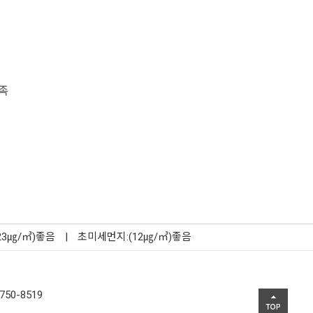
족
23㎍/㎥)좋음
|
초미세먼지:(12㎍/㎥)좋음
750-8519