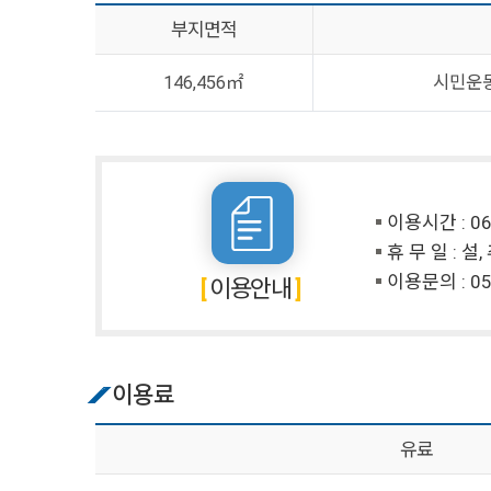
부지면적
146,456㎡
시민운동
이용시간 : 06:
휴 무 일 : 설
이용문의 :
05
이용안내
이용료
유료