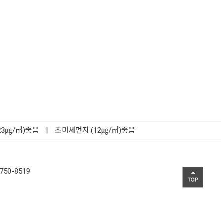
23㎍/㎥)좋음
|
초미세먼지:(12㎍/㎥)좋음
750-8519