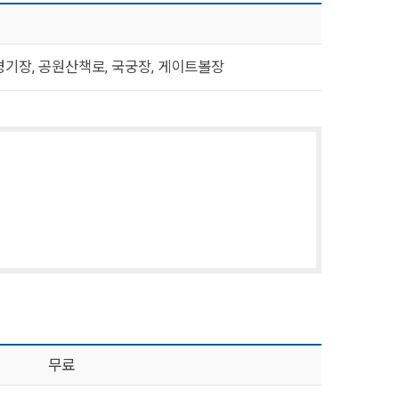
경기장, 공원산책로, 국궁장, 게이트볼장
무료