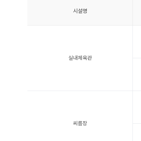
시설명
실내체육관
씨름장