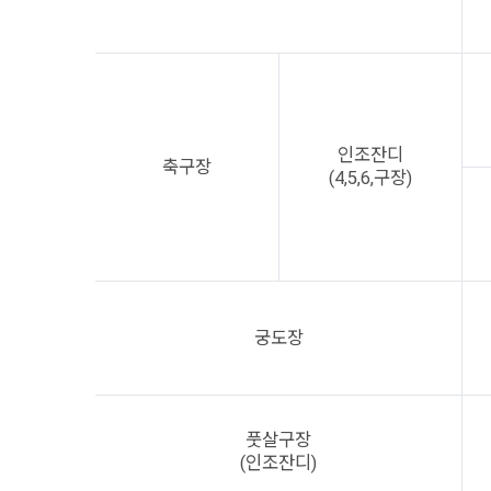
인조잔디
축구장
(4,5,6,구장)
궁도장
풋살구장
(인조잔디)