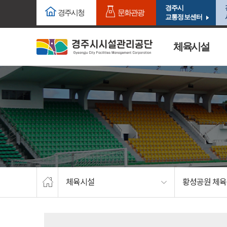
주요메뉴로 건너뛰기
본문으로가기
경주시
경주시청
문화관광
교통정보센터
체육시설
체육시설
황성공원 체