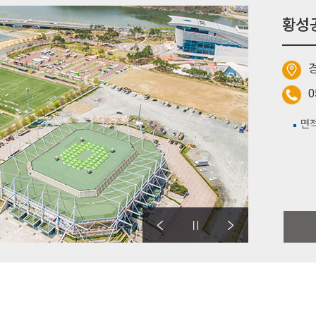
황성
0
면적