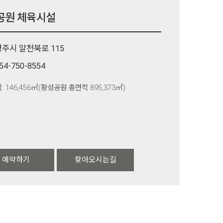
공원 체육시설
경주시 알천북로 115
54-750-8554
: 146,456㎡(황성공원 총면적 895,373㎡)
예약하기
찾아오시는길