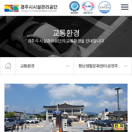
주요메뉴로 건너뛰기
본문으로가기
교통환경
경주시 시설관리공단의 교통환경을 안내합니다.
교통환경
황남생활문화센터 공영주차장