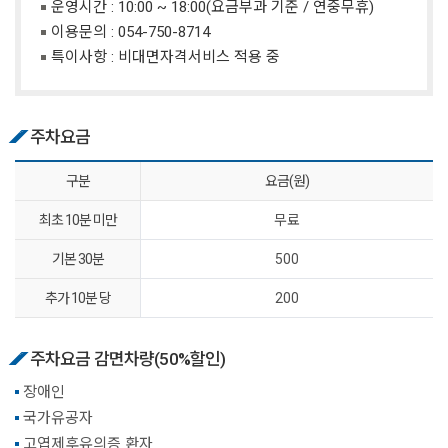
운영시간 : 10:00 ~ 18:00(요금부과 기준 / 연중무휴)
이용문의 :
054-750-8714
특이사항 : 비대면자격서비스 적용 중
주차요금
구분
요금(원)
최초 10분 미만
무료
기본 30분
500
추가 10분 당
200
주차요금 감면차량(50%할인)
장애인
국가유공자
고엽제후유의증 환자