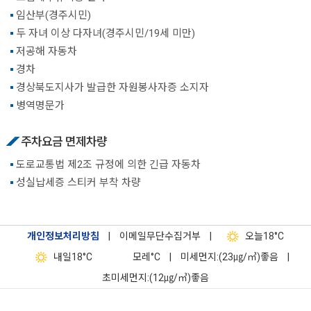
임산부(경주시민)
두 자녀 이상 다자녀(경주시민/19세 미만)
저공해 자동차
경차
경상북도지사가 발급한 자원봉사자증 소지자
병역명문가
주차요금 면제차량
도로교통법 제2조 규정에 의한 긴급 자동차
성실납세증 스티커 부착 차량
개인정보처리방침
|
이메일무단수집거부
|
오늘
18°C
내일
18°C
모레
°C
|
미세먼지:(23㎍/㎥)좋음
|
초미세먼지:(12㎍/㎥)좋음