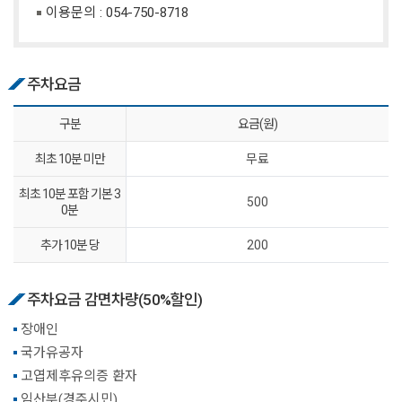
이용문의 :
054-750-8718
주차요금
구분
요금(원)
최초 10분 미만
무료
최초 10분 포함 기본 3
500
0분
추가 10분 당
200
주차요금 감면차량(50%할인)
장애인
국가유공자
고엽제후유의증 환자
임산부(경주시민)