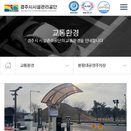
주요메뉴로 건너뛰기
본문으로가기
교통환경
경주시 시설관리공단의 교통환경을 안내합니다.
교통환경
봉황대공영주차장