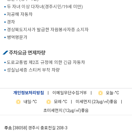
두 자녀 이상 다자녀(경주시민/19세 미만)
저공해 자동차
경차
경상북도지사가 발급한 자원봉사자증 소지자
병역명문가
주차요금 면제차량
도로교통법 제2조 규정에 의한 긴급 자동차
성실납세증 스티커 부착 차량
개인정보처리방침
|
이메일무단수집거부
|
오늘
-°C
내일
-°C
모레
-°C
|
미세먼지:(23㎍/㎥)좋음
|
초미세먼지:(12㎍/㎥)좋음
주소
[38058] 경주시 충효천길 208-3