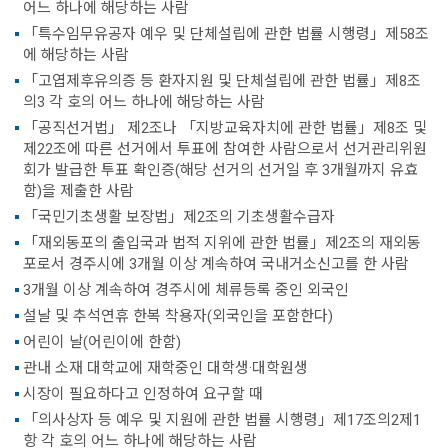
어느 하나에 해당하는 사람
「특수임무유공자 예우 및 단체설립에 관한 법률 시행령」제58조
에 해당하는 사람
「고엽제후유의증 등 환자지원 및 단체설립에 관한 법률」제8조
의3 각 호의 어느 하나에 해당하는 사람
「공직선거법」 제2조나 「지방교육자치에 관한 법률」제8조 및
제22조에 따른 선거에서 투표에 참여한 사람으로서 선거관리위원
회가 발급한 투표 확인증(해당 선거의 선거일 후 3개월까지 유효
함)을 제출한 사람
「국민기초생활 보장법」제2조의 기초생활수급자
「재외동포의 출입국과 법적 지위에 관한 법률」제2조의 재외동
포로서 경주시에 3개월 이상 계속하여 국내거소신고를 한 사람
3개월 이상 계속하여 경주시에 체류등록 중인 외국인
설날 및 추석연휴 한복 착용자(외국인을 포함한다)
어린이 날(어린이에 한함)
관내 소재 대학교에 재학중인 대학생·대학원생
시장이 필요하다고 인정하여 요구할 때
「의사상자 등 예우 및 지원에 관한 법률 시행령」제17조의2제1
항 각 호의 어느 하나에 해당하는 사람