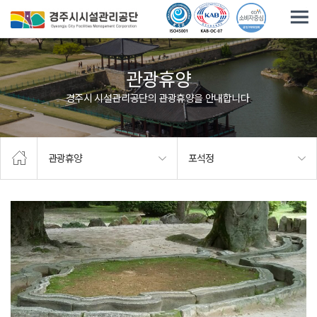
주요메뉴로 건너뛰기
본문으로가기
관광휴양
경주시 시설관리공단의 관광휴양을 안내합니다.
관광휴양
포석정