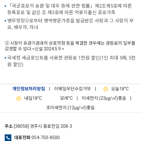
「국군포로의 송환 및 대우 등에 관한 법률」제2조제5호에 따른
등록포로 및 같은 조 제3호에 따른 억류지출신 포로가족
병무청장으로부터 병역명문가증을 발급받은 사람과 그 사람의 부
모, 배우자, 자녀
② 시장이 유관기관과의 상호약정 등을 체결한 경우에는 관람료의 일부를
감경할 수 있다.<신설 2024.5.9.>
국세청 세금포인트를 사용한 관람료 1천원 할인(1인 최대 5매, 5천
원 할인)
개인정보처리방침
|
이메일무단수집거부
|
오늘
18°C
내일
18°C
모레
°C
|
미세먼지:(23㎍/㎥)좋음
|
초미세먼지:(12㎍/㎥)좋음
주소
[38058] 경주시 충효천길 208-3
대표전화
054-750-8500