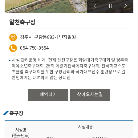
알천축구장
경주시 구황동883-1번지일원
054-750-8554
시설 관리운영 체계 : 현재 알천구장은 화랑대기축구대회 및 경주국
제유소년축구대회, 25회 여왕기전국여자축구대회, 전국학교스포
츠클럽 축구대회를 위한 구장관리와 국가대표선수 훈련용으로 일
반인에게는 대여하지 않는 상태임
예약하기
찾아오시는길
축구장
시설내용
시설명
(준공년도)