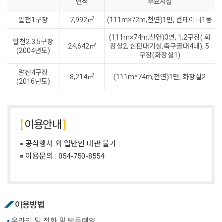
면적
주요시설
알천1구장
7,992㎡
(111m×72m,천연)1면, 컨테이너1동
(111m×74m,천연)3면, 1.2구장( 화
알천2.3.5구장
24,642㎡
장실2, 심판대기실,축구골대4대), 5
(2004년도)
구장(화장실1)
알천4구장
8,214㎡
(111m*74m,천연)1면, 화장실2
(2016년도)
이용안내
공식행사 외 일반인 대관 불가
이용문의 :
054-750-8554
이용방법
온라인 및 전화 및 방문예약