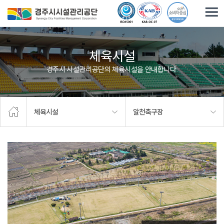
주요메뉴로 건너뛰기
본문으로가기
체육시설
경주시 시설관리공단의 체육시설을 안내합니다.
체육시설
알천축구장