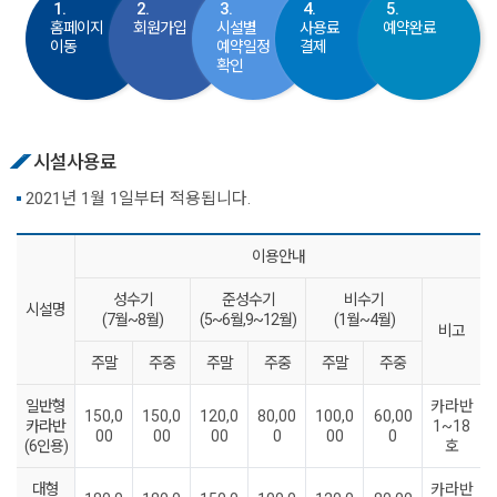
1.
2.
3.
4.
5.
홈페이지
회원가입
시설별
사용료
예약완료
이동
예약일정
결제
확인
시설사용료
2021년 1월 1일부터 적용됩니다.
이용안내
성수기
준성수기
비수기
시설명
(7월~8월)
(5~6월,9~12월)
(1월~4월)
비고
주말
주중
주말
주중
주말
주중
일반형
카라반
150,0
150,0
120,0
80,00
100,0
60,00
카라반
1~18
00
00
00
0
00
0
(6인용)
호
대형
카라반