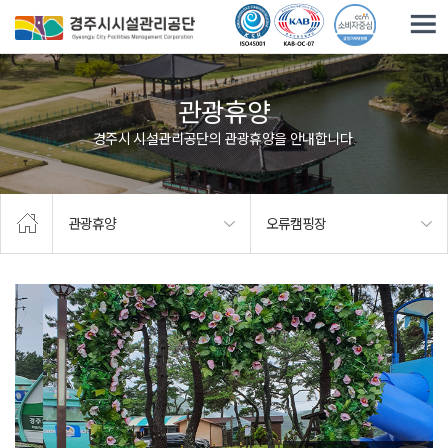
주요메뉴로 건너뛰기
본문으로가기
관광휴양
경주시 시설관리공단의 관광휴양을 안내합니다.
관광휴양
오류캠핑장