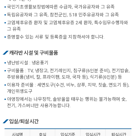
국민기초생활보장법에따른 수급자, 국가유공자와 그 유족
독립유공자와 그 유족, 참전군인, 5.18 민주유공자와 그 유족
고엽제후유증 환자 및 고엽체후유증 2세 환자, 특수임무수행자와
그 유족
증명할수 있는 서류 및 등록증을 지참하셔야 합니다.
캐라반 시설 및 구비물품
냉난방시설 : 냉온풍기
구비물품 : TV, 냉장고, 전기레인지, 침구류(6인분 준비), 전기밥솥,
주방용품(냄비, 칼, 프라이팬, 도마, 국자 등), 식기류(6인분) 등
이용자 준비물 : 세면도구(수건, 비누, 샴푸, 치약, 칫솔, 면도기 등),
개인위생도구
야영장에서는 나무장작, 솔방울을 태우는 행위는 불가능하며 숯,
전기, 가스버너만 사용가능합니다.
입실/퇴실시간
시설명
호실
입실기준
입실시간
퇴실시간