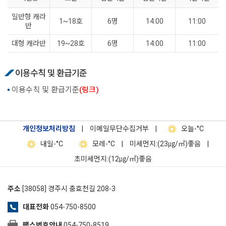
일반형 캐라
1~18호
6명
14:00
11:00
반
대형 캐라반
19~28호
6명
14:00
11:00
이용수칙 및 환급기준
이용수칙 및 환급기준
(링크)
개인정보처리방침
|
이메일무단수집거부
|
오늘
-°C
내일
-°C
모레
-°C
|
미세먼지:(23㎍/㎥)좋음
|
초미세먼지:(12㎍/㎥)좋음
주소
[38058] 경주시 충효천길 208-3
대표전화
054-750-8500
팩스번호안내
054-750-8519