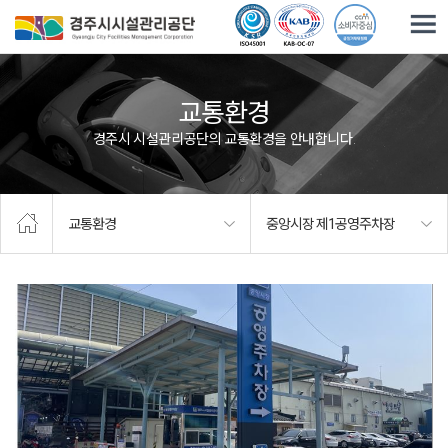
주요메뉴로 건너뛰기
본문으로가기
교통환경
경주시 시설관리공단의 교통환경을 안내합니다.
교통환경
중앙시장 제1공영주차장