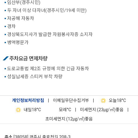
임산부(경주시민)
두 자녀 이상 다자녀(경주시민/19세 미만)
저공해 자동차
경차
경상북도지사가 발급한 자원봉사자증 소지자
병역명문가
주차요금 면제차량
도로교통법 제2조 규정에 의한 긴급 자동차
성실납세증 스티커 부착 차량
개인정보처리방침
|
이메일무단수집거부
|
오늘
18°C
내일
18°C
모레
°C
|
미세먼지:(23㎍/㎥)좋음
|
초미세먼지:(12㎍/㎥)좋음
주소
[38058] 경주시 충효천길 208-3