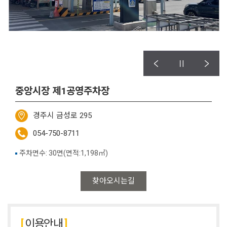
중앙시장 제1공영주차장
경주시 금성로 295
054-750-8711
주차면수: 30면(면적:1,198㎡)
찾아오시는길
이용안내