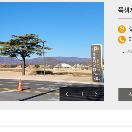
쪽샘
경
0
49