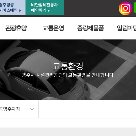
경주공공
비단벌레전동차
서비스예약
예약하기
관광휴양
교통운영
종량제물품
알림마
교통환경
경주시 시설관리공단의 교통환경을 안내합니다.
공영주차장