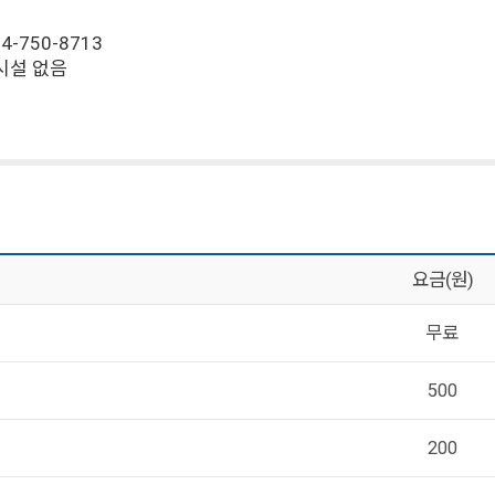
4-750-8713
시설 없음
요금(원)
무료
500
200