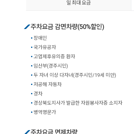
일 최대 요금
주차요금 감면차량(50%할인)
장애인
국가유공자
고엽제후유의증 환자
임산부(경주시민)
두 자녀 이상 다자녀(경주시민/19세 미만)
저공해 자동차
경차
경상북도지사가 발급한 자원봉사자증 소지자
병역명문가
주차요금 면제차량