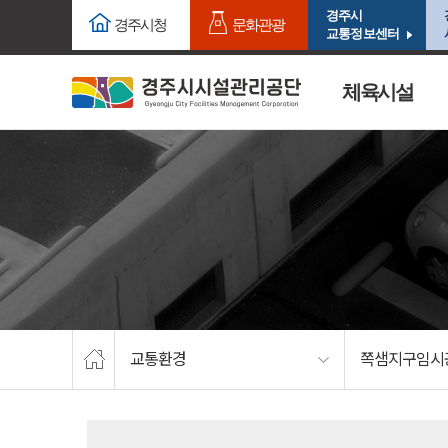
주요메뉴로 건너뛰기
본문으로가기
경주시
경주시청
문화관광
교통정보센터
체육시설
교통환경
쪽샘지구임시