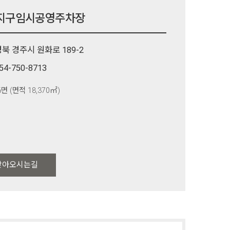
지구임시공영주차장
북 경주시 원화로 189-2
54-750-8713
6면 (면적 18,370㎡)
찾아오시는길