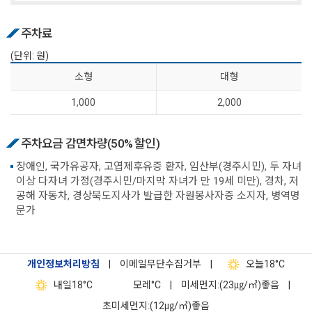
주차료
(단위: 원)
소 형
대 형
1,000
2,000
주차요금 감면차량(50% 할인)
장애인, 국가유공자, 고엽제후유증 환자, 임산부(경주시민), 두 자녀
이상 다자녀 가정(경주시민/마지막 자녀가 만 19세 미만), 경차, 저
공해 자동차, 경상북도지사가 발급한 자원봉사자증 소지자, 병역명
문가
개인정보처리방침
|
이메일무단수집거부
|
오늘
18°C
내일
18°C
모레
°C
|
미세먼지:(23㎍/㎥)좋음
|
초미세먼지:(12㎍/㎥)좋음