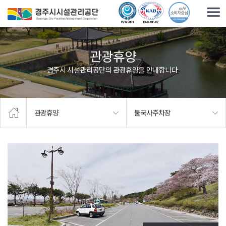
주요메뉴로 건너뛰기
본문으로가기
관광휴양
경주시 시설관리공단의 관광휴양을 안내합니다.
관광휴양
불국사주차장