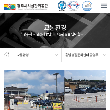
주요메뉴로 건너뛰기
본문으로가기
교통환경
경주시 시설관리공단의 교통환경을 안내합니다.
교통환경
황남생활문화센터 공영주차장