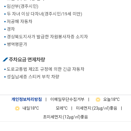
임산부(경주시민)
두 자녀 이상 다자녀(경주시민/19세 미만)
저공해 자동차
경차
경상북도지사가 발급한 자원봉사자증 소지자
병역명문가
주차요금 면제차량
도로교통법 제2조 규정에 의한 긴급 자동차
성실납세증 스티커 부착 차량
개인정보처리방침
|
이메일무단수집거부
|
오늘
18°C
내일
18°C
모레
°C
|
미세먼지:(23㎍/㎥)좋음
|
초미세먼지:(12㎍/㎥)좋음