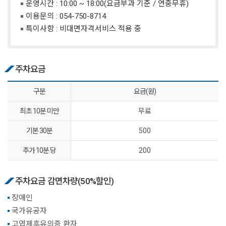
운영시간 : 10:00 ~ 18:00(요금부과 기준 / 연중무휴)
이용문의 :
054-750-8714
특이사항 : 비대면자격서비스 적용 중
주차요금
구분
요금(원)
최초 10분 미만
무료
기본 30분
500
추가 10분 당
200
주차요금 감면차량(50%할인)
장애인
국가유공자
고엽제후유의증 환자