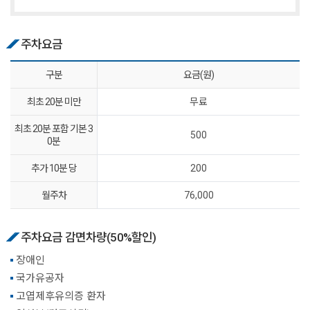
주차요금
구분
요금(원)
최초 20분 미만
무료
최초 20분 포함 기본 3
500
0분
추가 10분 당
200
월주차
76,000
주차요금 감면차량(50%할인)
장애인
국가유공자
고엽제후유의증 환자