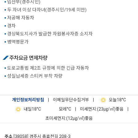
임산부(경주시민)
두 자녀 이상 다자녀(경주시민/19세 미만)
저공해 자동차
경차
경상북도지사가 발급한 자원봉사자증 소지자
병역명문가
주차요금 면제차량
도로교통법 제2조 규정에 의한 긴급 자동차
성실납세증 스티커 부착 차량
개인정보처리방침
|
이메일무단수집거부
|
오늘
18°C
내일
18°C
모레
°C
|
미세먼지:(23㎍/㎥)좋음
|
초미세먼지:(12㎍/㎥)좋음
주소
[38058] 경주시 충효천길 208-3