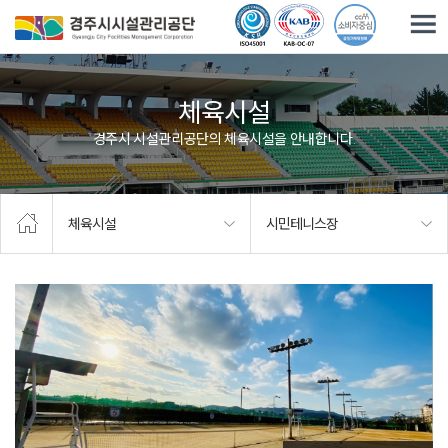
주요메뉴로 건너뛰기
본문으로가기
체육시설
경주시 시설관리공단의 체육시설을 안내합니다.
체육시설
시민테니스장