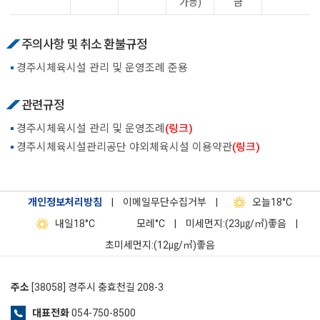
가능)
금
주의사항 및 취소 환불규정
경주시체육시설 관리 및 운영조례 준용
관련규정
경주시체육시설 관리 및 운영조례
(링크)
경주시체육시설관리공단 야외체육시설 이용약관
(링크)
개인정보처리방침
|
이메일무단수집거부
|
오늘
18°C
내일
18°C
모레
°C
|
미세먼지:(23㎍/㎥)좋음
|
초미세먼지:(12㎍/㎥)좋음
주소
[38058] 경주시 충효천길 208-3
대표전화
054-750-8500