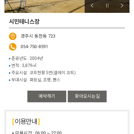
시민테니스장
경주시 동천동 723
054-750-8591
준공년도 : 2004년
면적 : 3,879㎡
주요시설 : 코트현황 5면(클레이 코트)
부대시설 : 화장실, 조명, 팬스
예약하기
찾아오시는길
이용안내
이용시간 : 06:00 ~ 22:00