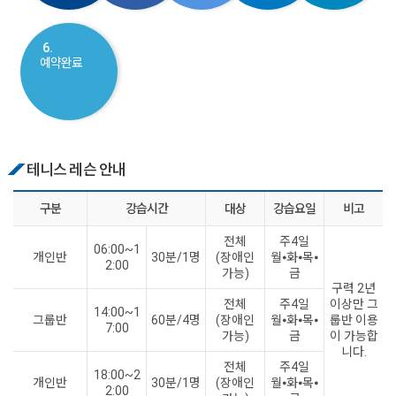
6.
예약완료
테니스 레슨 안내
구분
강습시간
대상
강습요일
비고
전체
주4일
06:00~1
개인반
30분/1명
(장애인
월⦁화⦁목⦁
2:00
가능)
금
구력 2년
전체
주4일
이상만 그
14:00~1
그룹반
60분/4명
(장애인
월⦁화⦁목⦁
룹반 이용
7:00
가능)
금
이 가능합
니다.
전체
주4일
18:00~2
개인반
30분/1명
(장애인
월⦁화⦁목⦁
2:00