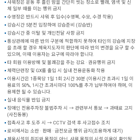
샤워장은 운동 후 흘린 땀을 간단히 씻는 장소로 빨래, 염색 및 신
체 일부 때를 미는 행위 금지
수영장은 반드시 샤워 후 입수(수영복, 수모, 수경 착용)
강습시간 5분전 입장하여 강습준비 (강습반)
강습시간 중 이탈 및 개인전달 사항 금지
통상관례에 따른 반의 구분에 적합하지 못하여 타인의 강습에 지장
을 초래 할 경우 체육지도자의 판단에 따라 반의 변경을 요구 할 수
있으며, 이때 이용자는 요구에 따라야 합니다.
타 회원 이용방해 및 불쾌감을 주는 강요 · 권유행위 금지
체력단련장 및 GX룸 출입 시 실내 전용운동화 착용
이용시간은 1종목당 1일 1회 2시간 30분 (이용시간 초과시 1일 이
용료의 50%, 1시간 초과시마다 100%를 추가 납부하여야 하며, 이
용제한 될 수 있습니다.
실내 음식물 반입 금지
장애인 전용주차장 불법주차 시 → 관련부서 통보 → 과태료 고지
(사진동봉)
접촉사고 후 도주 시 → CCTV 검색 후 사고접수 조치
로비에서는 소란 · 판매 · 금전모금 행위 금지(조용하게 대기)
체육시설의 취지와 목적이 아닌, 샤워 목적의 시설 이용이 확인될