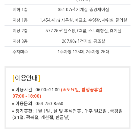
지하 1층
351.07㎡ 기계실, 중앙제어실
지상 1층
1,454,41㎡ 사무실, 매표소, 수영장, 샤워실, 탈의실
지상 2층
577.25㎡ 헬스장, GX룸, 스트레칭실, 휴게실
지상 3층
267.90㎡ 전기실, 공조실
주차대수
1주차장 125대, 2주차장 25대
이용안내
이용시간 : 06:00~21:00
(※토요일, 법정공휴일:
07:00~18:00)
이용문의 :
054-750-8560
정기휴관 : 1월 1일 , 설 및 추석연휴 , 매주 일요일 , 국경일
(3.1절, 광복절, 개천절, 한글날)