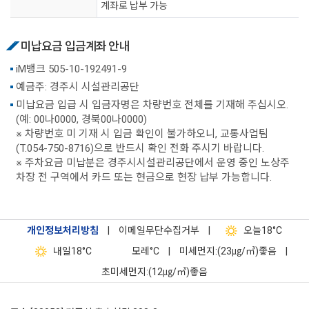
계좌로 납부 가능
미납요금 입금계좌 안내
iM뱅크 505-10-192491-9
예금주: 경주시 시설관리공단
미납요금 입급 시 입금자명은 차량번호 전체를 기재해 주십시오.
(예: 00나0000, 경북00나0000)
※ 차량번호 미 기재 시 입금 확인이 불가하오니, 교통사업팀
(T.054-750-8716)으로 반드시 확인 전화 주시기 바랍니다.
※ 주차요금 미납분은 경주시시설관리공단에서 운영 중인 노상주
차장 전 구역에서 카드 또는 현금으로 현장 납부 가능합니다.
개인정보처리방침
|
이메일무단수집거부
|
오늘
18°C
내일
18°C
모레
°C
|
미세먼지:(23㎍/㎥)좋음
|
초미세먼지:(12㎍/㎥)좋음