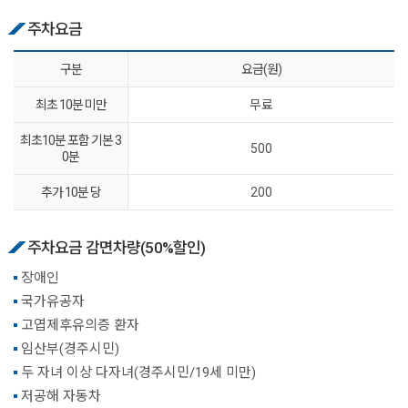
주차요금
구분
요금(원)
최초 10분 미만
무료
최초10분 포함 기본 3
500
0분
추가 10분 당
200
주차요금 감면차량(50%할인)
장애인
국가유공자
고엽제후유의증 환자
임산부(경주시민)
두 자녀 이상 다자녀(경주시민/19세 미만)
저공해 자동차