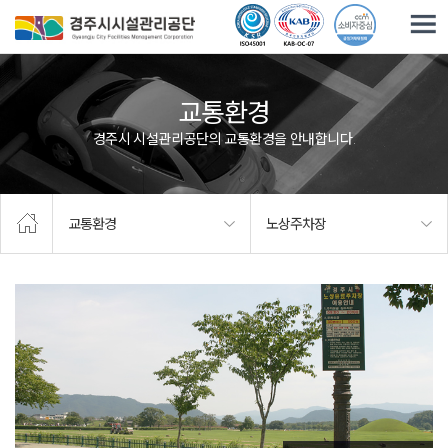
주요메뉴로 건너뛰기
본문으로가기
교통환경
경주시 시설관리공단의 교통환경을 안내합니다.
교통환경
노상주차장