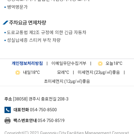
병역명문가
주차요금 면제차량
도로교통법 제2조 규정에 의한 긴급 자동차
성실납세증 스티커 부착 차량
개인정보처리방침
|
이메일무단수집거부
|
오늘
18°C
내일
18°C
모레
°C
|
미세먼지:(23㎍/㎥)좋음
|
초미세먼지:(12㎍/㎥)좋음
주소
[38058] 경주시 충효천길 208-3
대표전화
054-750-8500
팩스번호안내
054-750-8519
Copyright(C) 2021 Gyeongju City Facilities Management Corporat