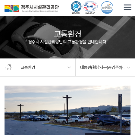
주요메뉴로 건너뛰기
본문으로가기
교통환경
경주시 시설관리공단의 교통환경을 안내합니다.
교통환경
대릉원(황남지구)공영주차장