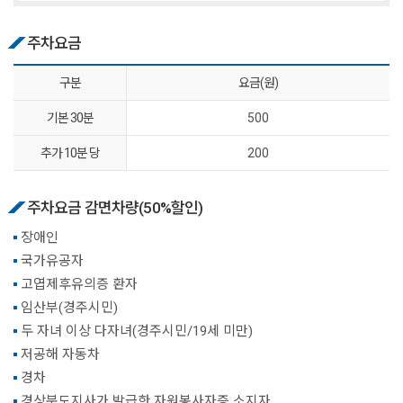
주차요금
구분
요금(원)
기본 30분
500
추가 10분 당
200
주차요금 감면차량(50%할인)
장애인
국가유공자
고엽제후유의증 환자
임산부(경주시민)
두 자녀 이상 다자녀(경주시민/19세 미만)
저공해 자동차
경차
경상북도지사가 발급한 자원봉사자증 소지자