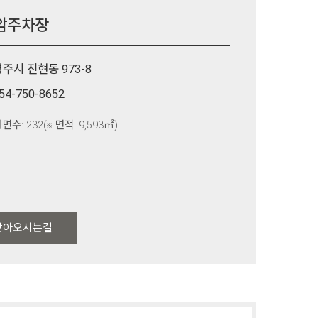
암주차장
주시 진현동 973-8
54-750-8652
면수: 232(※ 면적: 9,593㎡)
찾아오시는길