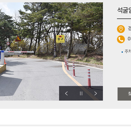
석굴
경
0
주차