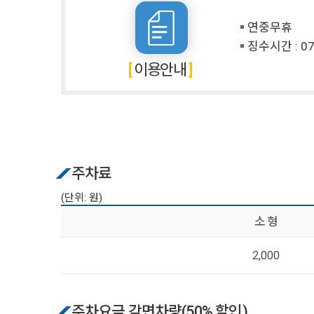
연중무휴
징수시간 : 07
이용안내
주차료
(단위: 원)
소 형
2,000
주차요금 감면차량(50% 할인)