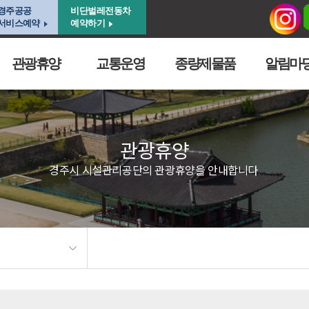
경주공공
비단벌레전동차
서비스예약
예약하기
관광휴양
교통운영
종량제물품
알림마
관광휴양
경주시 시설관리공단의 관광휴양을 안내합니다.