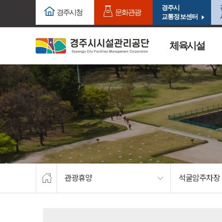
주요메뉴로 건너뛰기
본문으로가기
경주시
경주시청
문화관광
교통정보센터
체육시설
관광휴양
석굴암주차장