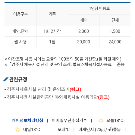
1인당 이용료
이용구분
기준
개인
단체
개인,단체
1회 2시간
2,000
1,500
월 사용
1월
30,000
24,000
※ 야간조명 사용 시에는 요금의 100분의 50을 가산함.(월 회원 제외)
※「경주시 체육시설 관리 및 운영 조례, 별표2-체육시설사용료」 준용
관련규정
경주시체육시설 관리 및 운영조례
(링크)
경주시체육시설관리공단 야외체육시설 이용약관
(링크)
개인정보처리방침
|
이메일무단수집거부
|
오늘
18°C
내일
18°C
모레
°C
|
미세먼지:(23㎍/㎥)좋음
|