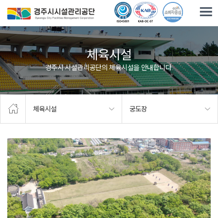
주요메뉴로 건너뛰기
본문으로가기
체육시설
경주시 시설관리공단의 체육시설을 안내합니다.
체육시설
궁도장