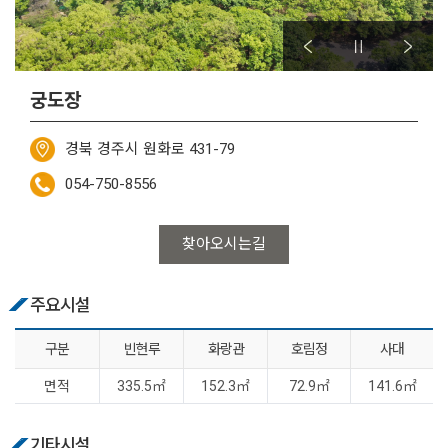
궁도장
경북 경주시 원화로 431-79
054-750-8556
찾아오시는길
주요시설
구분
빈현루
화랑관
호림정
사대
면적
335.5㎡
152.3㎡
72.9㎡
141.6㎡
기타시설