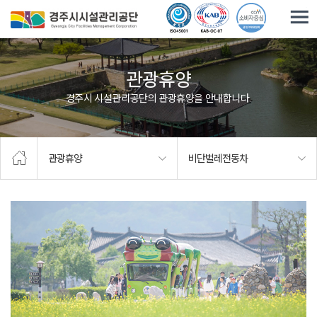
주요메뉴로 건너뛰기
본문으로가기
관광휴양
경주시 시설관리공단의 관광휴양을 안내합니다.
관광휴양
비단벌레전동차