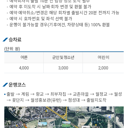
- 예약회차의 출발 10분 전 탑승 장소 도착 필수
- 예약 후 미도착 시 날짜·회차 변경 및 환불 불가
- 예약·예약취소/변경은 해당 회차별 출발시간 20분 전까지 가능
- 예약 시 호차번호 및 좌석 선택 불가
- 운행이 불가능할 경우(기후여건, 차량상태 등) 100% 환불
승차료
(단위: 원)
어른
군인 및 청소년
어 린 이
4,000
3,000
2,000
운행코스
출발 → 계림 → 향교 → 최부자집 → 교촌마을 → 월정교 → 월성
→ 꽃단지 → 월성홍보관(유턴) → 첨성대 → 출발지도착