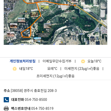
개인정보처리방침
|
이메일무단수집거부
|
오늘
18°C
내일
18°C
모레
°C
|
미세먼지:(23㎍/㎥)좋음
|
초미세먼지:(12㎍/㎥)좋음
주소
[38058] 경주시 충효천길 208-3
대표전화
054-750-8500
팩스번호안내
054-750-8519