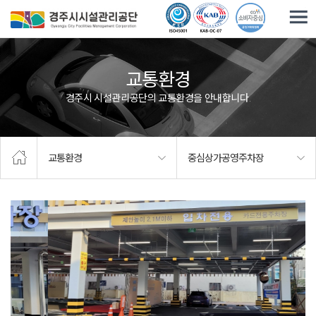
주요메뉴로 건너뛰기
본문으로가기
교통환경
경주시 시설관리공단의 교통환경을 안내합니다.
교통환경
중심상가공영주차장