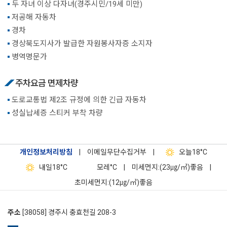
두 자녀 이상 다자녀(경주시민/19세 미만)
저공해 자동차
경차
경상북도지사가 발급한 자원봉사자증 소지자
병역명문가
주차요금 면제차량
도로교통법 제2조 규정에 의한 긴급 자동차
성실납세증 스티커 부착 차량
개인정보처리방침
|
이메일무단수집거부
|
오늘
18°C
내일
18°C
모레
°C
|
미세먼지:(23㎍/㎥)좋음
|
초미세먼지:(12㎍/㎥)좋음
주소
[38058] 경주시 충효천길 208-3