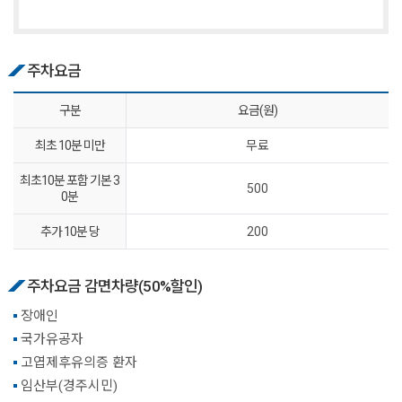
주차요금
구분
요금(원)
최초 10분 미만
무료
최초10분 포함 기본 3
500
0분
추가 10분 당
200
주차요금 감면차량(50%할인)
장애인
국가유공자
고엽제후유의증 환자
임산부(경주시민)