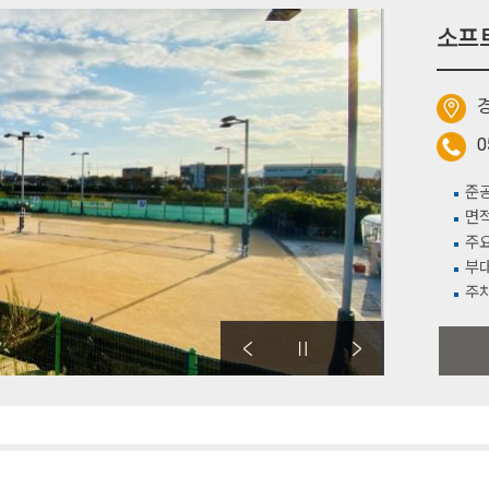
소프
경
0
준공
면적
주요
부대
주차