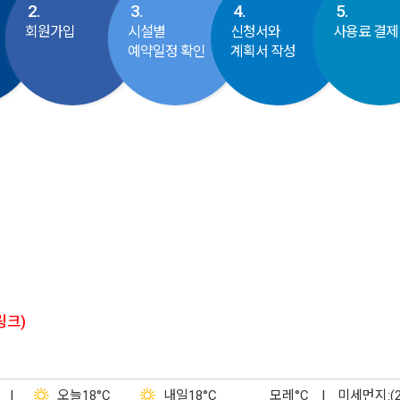
2.
3.
4.
5.
회원가입
시설별
신청서와
사용료 결제
동
예약일정 확인
계획서 작성
링크)
|
오늘
18°C
내일
18°C
모레
°C
|
미세먼지:(