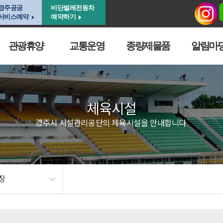
경주공공
비단벌레전동차
서비스예약
예약하기
관광휴양
교통운영
종량제물품
알림마
체육시설
경주시 시설관리공단의 체육시설을 안내합니다.
장