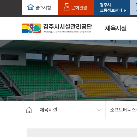
주요메뉴로 건너뛰기
본문으로가기
경주시
경주시청
문화관광
교통정보센터
체육시설
체육시설
소프트테니스