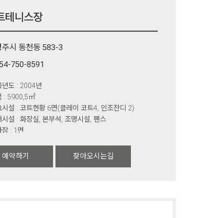
트테니스장
주시 동천동 583-3
54-750-8591
년도 : 2004년
 : 5900,5㎡
시설 : 코트현황 6면(클레이 코트4, 인조잔디 2)
시설 : 화장실, 본부석, 조명시설, 팬스
장 : 1면
예약하기
찾아오시는길