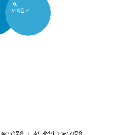
6.
예약완료
23㎍/㎥)좋음
|
초미세먼지:(12㎍/㎥)좋음