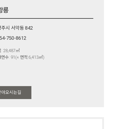
왕릉
경주시 서악동 842
54-750-8612
: 28,487㎡
면수: 91(※ 면적:6,413㎡)
찾아오시는길