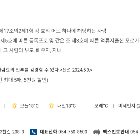
제17조의2제1항 각 호의 어느 하나에 해당하는 사람
제5호에 따른 등록포로 및 같은 조 제3호에 따른 억류지출신 포로가
 사람의 부모, 배우자, 자녀
 일부를 감경할 수 있다.<신설 2024.5.9.>
최대 5매, 5천원 할인)
|
오늘
18°C
내일
18°C
모레
°C
|
미세먼지:(
효천길 208-3
대표전화
054-750-8500
팩스번호안내
054-