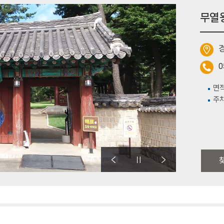
무열
0
면적
주차