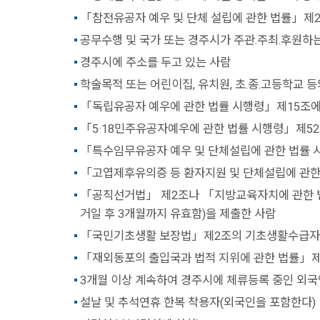
「참전유공자 예우 및 단체 설립에 관한 법률」제
공무수행 및 국가 또는 경주시가 주관.주최.후원하
경주시에 주소를 두고 있는 사람
학술목적 또는 어린이집, 유치원, 초.종.고등학교 
「독립유공자 예우에 관한 법률 시행령」제15조에
「5·18민주유공자예우에 관한 법률 시행령」제52
「특수임무유공자 예우 및 단체설립에 관한 법률 
「고엽제후유의증 등 환자지원 및 단체설립에 관한
「공직선거법」 제2조나 「지방교육자치에 관한 법
거일 후 3개월까지 유효함)을 제출한 사람
「국민기초생활 보장법」제2조의 기초생활수급자
「재외동포의 출입국과 법적 지위에 관한 법률」제
3개월 이상 계속하여 경주시에 체류등록 중인 외국
설날 및 추석연휴 한복 착용자(외국인을 포함한다)