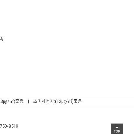
족
23㎍/㎥)좋음
|
초미세먼지:(12㎍/㎥)좋음
750-8519