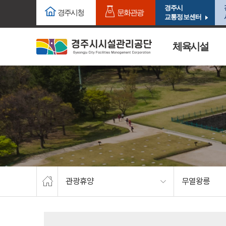
주요메뉴로 건너뛰기
본문으로가기
경주시
경주시청
문화관광
교통정보센터
체육시설
관광휴양
무열왕릉