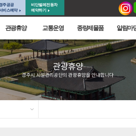
경주공공
비단벌레전동차
서비스예약
예약하기
관광휴양
교통운영
종량제물품
알림마
관광휴양
경주시 시설관리공단의 관광휴양을 안내합니다.