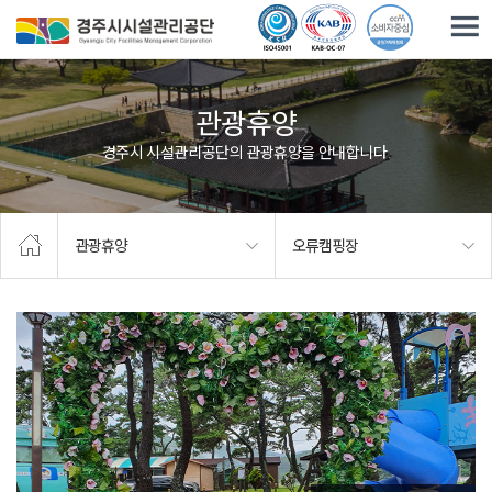
주요메뉴로 건너뛰기
본문으로가기
관광휴양
경주시 시설관리공단의 관광휴양을 안내합니다.
관광휴양
오류캠핑장