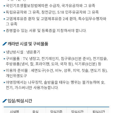
국민기초생활보장법에따른 수급자, 국가유공자와 그 유족
독립유공자와 그 유족, 참전군인, 5.18 민주유공자와 그 유족
고엽제후유증 환자 및 고엽체후유증 2세 환자, 특수임무수행자와
그 유족
증명할수 있는 서류 및 등록증을 지참하셔야 합니다.
캐라반 시설 및 구비물품
냉난방시설 : 냉온풍기
구비물품 : TV, 냉장고, 전기레인지, 침구류(6인분 준비), 전기밥솥,
주방용품(냄비, 칼, 프라이팬, 도마, 국자 등), 식기류(6인분) 등
이용자 준비물 : 세면도구(수건, 비누, 샴푸, 치약, 칫솔, 면도기 등),
개인위생도구
야영장에서는 나무장작, 솔방울을 태우는 행위는 불가능하며 숯,
전기, 가스버너만 사용가능합니다.
입실/퇴실시간
시설명
호실
입실기준
입실시간
퇴실시간