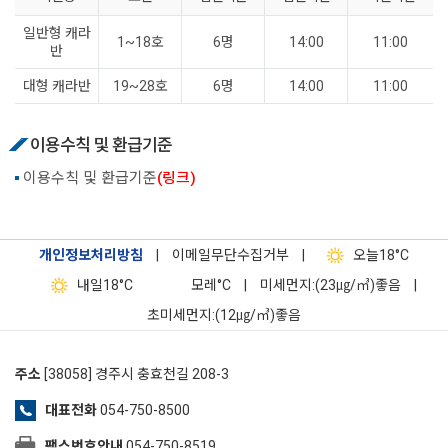
일반형 캐라
1~18호
6명
14:00
11:00
반
대형 캐라반
19~28호
6명
14:00
11:00
이용수칙 및 환급기준
이용수칙 및 환급기준
(링크)
개인정보처리방침
|
이메일무단수집거부
|
오늘
18°C
내일
18°C
모레
°C
|
미세먼지:(23㎍/㎥)좋음
|
초미세먼지:(12㎍/㎥)좋음
주소
[38058] 경주시 충효천길 208-3
대표전화
054-750-8500
팩스번호안내
054-750-8519