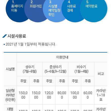
1.
2.
3.
4.
5.
홈페이지
회원가입
시설별
사용료
예약완료
이동
예약일정
결제
확인
시설사용료
2021년 1월 1일부터 적용됩니다.
이용안내
성수기
준성수기
비수기
시설명
(7월~8월)
(5~6월,9~12월)
(1월~4월)
비고
주말
주중
주말
주중
주말
주중
일반형
카라반
150,0
150,0
120,0
80,00
100,0
60,00
카라반
1~18
00
00
00
0
00
0
(6인용)
호
대형
카라반