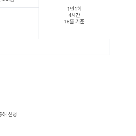
1인1회
4시간
18홀 기준
통해 신청