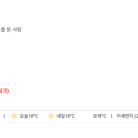
를 둔 사람
링크)
|
오늘
18°C
내일
18°C
모레
°C
|
미세먼지:(