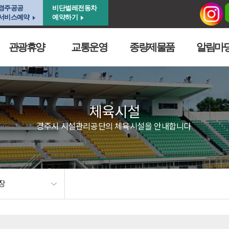
경주공공
비단벌레전동차
서비스예약
예약하기
관광휴양
교통운영
종량제물품
알림마
체육시설
경주시 시설관리공단의 체육시설을 안내합니다.
장