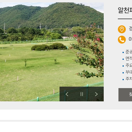
알천
0
준공
면적
주요
부대
주차