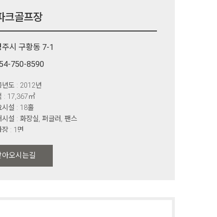
파크골프장
경주시 구황동 7-1
54-750-8590
년도 : 2012년
 : 17,367㎡
시설 : 18홀
시설 : 화장실, 퍼글러, 팬스
장 : 1면
찾아오시는길