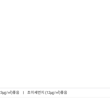
23㎍/㎥)좋음
|
초미세먼지:(12㎍/㎥)좋음