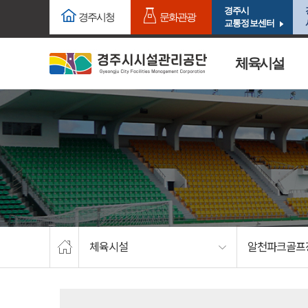
주요메뉴로 건너뛰기
본문으로가기
경주시
경주시청
문화관광
교통정보센터
체육시설
체육시설
알천파크골프