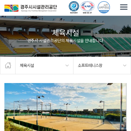
주요메뉴로 건너뛰기
본문으로가기
체육시설
경주시 시설관리공단의 체육시설을 안내합니다.
체육시설
소프트테니스장