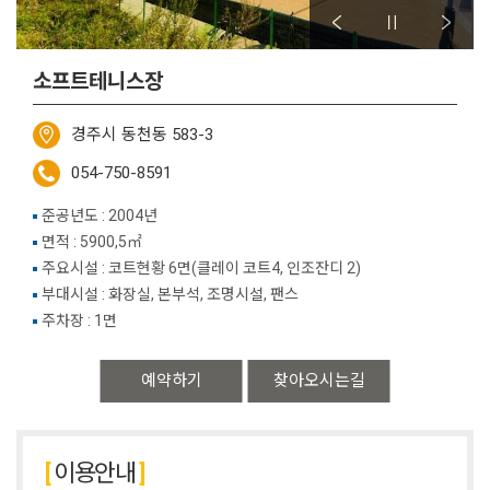
소프트테니스장
경주시 동천동 583-3
054-750-8591
준공년도 : 2004년
면적 : 5900,5㎡
주요시설 : 코트현황 6면(클레이 코트4, 인조잔디 2)
부대시설 : 화장실, 본부석, 조명시설, 팬스
주차장 : 1면
예약하기
찾아오시는길
이용안내