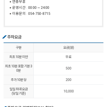
연중무휴
운영시간 : 00:00 ~ 24:00
이용문의 :
054-750-8715
주차요금
구분
요금(원)
최초 10분 미만
무료
최초 10분 포함 기본 3
500
0분
추가 10분 당
200
일일 최대 요금
10,000
(당일 기준)