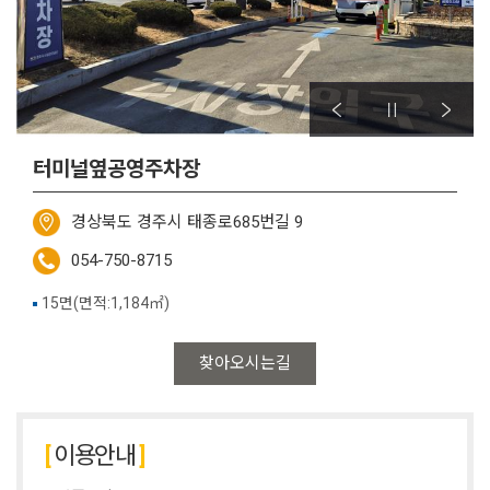
터미널옆공영주차장
경상북도 경주시 태종로685번길 9
054-750-8715
15면(면적:1,184㎡)
찾아오시는길
이용안내