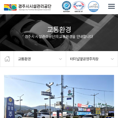
주요메뉴로 건너뛰기
본문으로가기
교통환경
경주시 시설관리공단의 교통환경을 안내합니다.
교통환경
터미널옆공영주차장