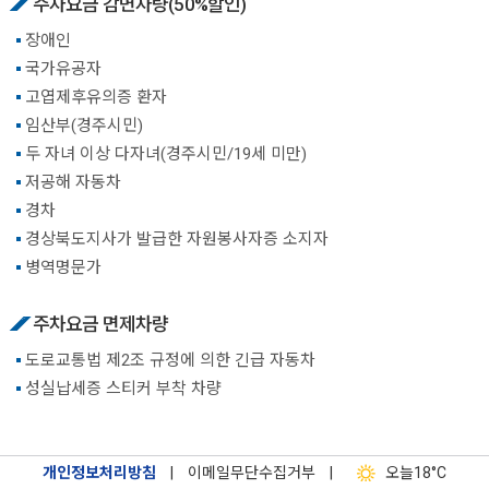
주차요금 감면차량(50%할인)
장애인
국가유공자
고엽제후유의증 환자
임산부(경주시민)
두 자녀 이상 다자녀(경주시민/19세 미만)
저공해 자동차
경차
경상북도지사가 발급한 자원봉사자증 소지자
병역명문가
주차요금 면제차량
도로교통법 제2조 규정에 의한 긴급 자동차
성실납세증 스티커 부착 차량
개인정보처리방침
|
이메일무단수집거부
|
오늘
18°C