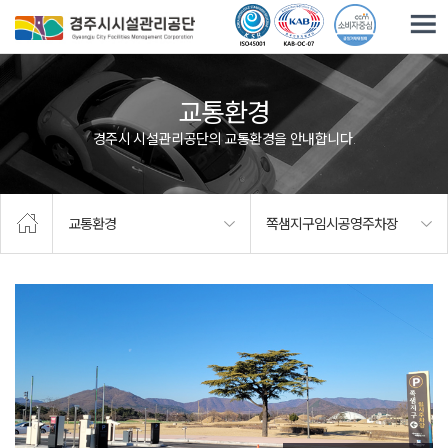
주요메뉴로 건너뛰기
본문으로가기
교통환경
경주시 시설관리공단의 교통환경을 안내합니다.
교통환경
쪽샘지구임시공영주차장