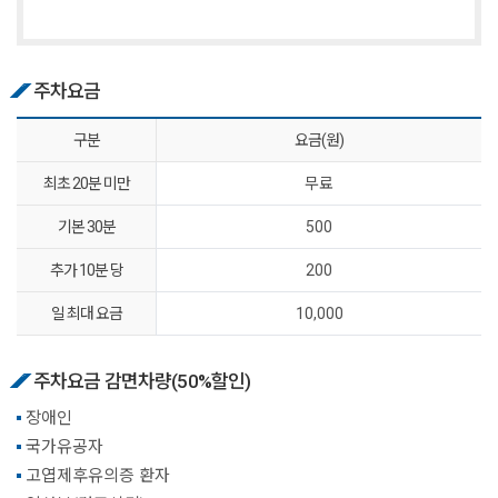
주차요금
구분
요금(원)
최초 20분 미만
무료
기본 30분
500
추가 10분 당
200
일 최대 요금
10,000
주차요금 감면차량(50%할인)
장애인
국가유공자
고엽제후유의증 환자