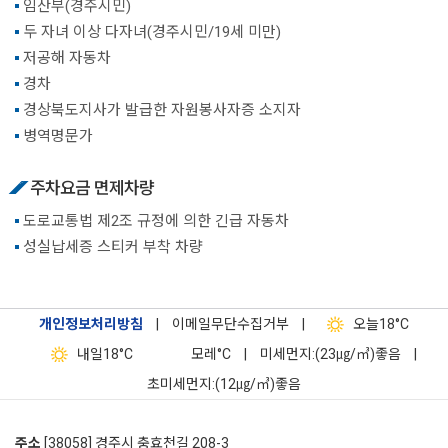
임산부(경주시민)
두 자녀 이상 다자녀(경주시민/19세 미만)
저공해 자동차
경차
경상북도지사가 발급한 자원봉사자증 소지자
병역명문가
주차요금 면제차량
도로교통법 제2조 규정에 의한 긴급 자동차
성실납세증 스티커 부착 차량
개인정보처리방침
|
이메일무단수집거부
|
오늘
18°C
내일
18°C
모레
°C
|
미세먼지:(23㎍/㎥)좋음
|
초미세먼지:(12㎍/㎥)좋음
주소
[38058] 경주시 충효천길 208-3