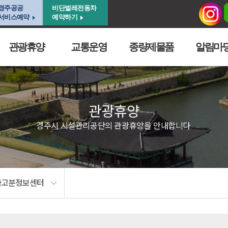
경주공공
비단벌레전동차
서비스예약
예약하기
관광휴양
교통운영
종량제물품
알림마
관광휴양
경주시 시설관리공단의 관광휴양을 안내합니다.
라고분정보센터