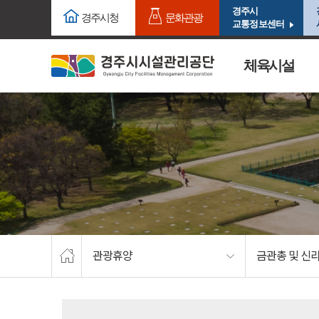
주요메뉴로 건너뛰기
본문으로가기
경주시
경주시청
문화관광
교통정보센터
체육시설
관광휴양
금관총 및 신