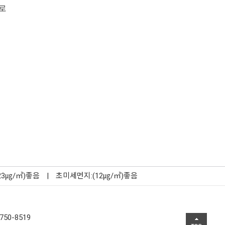
로
23㎍/㎥)좋음
|
초미세먼지:(12㎍/㎥)좋음
750-8519