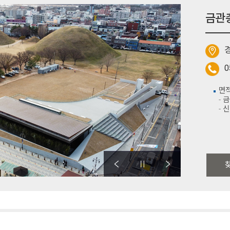
금관
0
면적
- 
- 