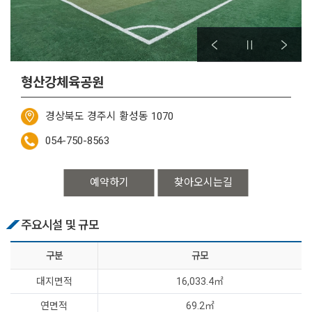
형산강체육공원
경상북도 경주시 황성동 1070
054-750-8563
예약하기
찾아오시는길
주요시설 및 규모
구분
규모
대지면적
16,033.4㎡
연면적
69.2㎡