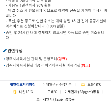
- 사용일 5일전까지 전액 환불
- 사용일 1일전까지 90% 환불
- 당일 취소 시 환불되지 않으므로 예약에 신중을 기하여 주시기 바
랍니다.
- 폭설, 우천 등으로 인한 취소는 예약 당일 1시간 전에 공공시설예
약서비스로 신청바랍니다. (100%환불)
승인 후 24시간 내에 결제하지 않으시면 자동으로 승인 취소됩니
다.
관련규정
경주시체육시설 관리 및 운영조례
(링크)
경주시체육시설관리공단 야외체육시설 이용약관
(링크)
개인정보처리방침
|
이메일무단수집거부
|
오늘
18°C
내일
18°C
모레
°C
|
미세먼지:(23㎍/㎥)좋음
|
초미세먼지:(12㎍/㎥)좋음