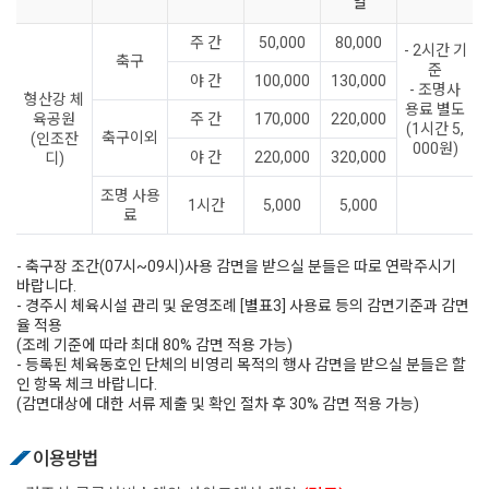
일
주 간
50,000
80,000
- 2시간 기
축구
준
야 간
100,000
130,000
- 조명사
형산강 체
용료 별도
육공원
주 간
170,000
220,000
(1시간 5,
축구이외
(인조잔
000원)
야 간
220,000
320,000
디)
조명 사용
1시간
5,000
5,000
료
- 축구장 조간(07시~09시)사용 감면을 받으실 분들은 따로 연락주시기
바랍니다.
- 경주시 체육시설 관리 및 운영조례 [별표3] 사용료 등의 감면기준과 감면
율 적용
(조례 기준에 따라 최대 80% 감면 적용 가능)
- 등록된 체육동호인 단체의 비영리 목적의 행사 감면을 받으실 분들은 할
인 항목 체크 바랍니다.
(감면대상에 대한 서류 제출 및 확인 절차 후 30% 감면 적용 가능)
이용방법