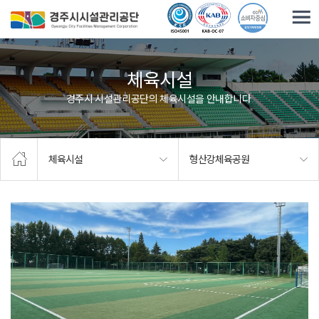
주요메뉴로 건너뛰기
본문으로가기
체육시설
경주시 시설관리공단의 체육시설을 안내합니다.
체육시설
형산강체육공원