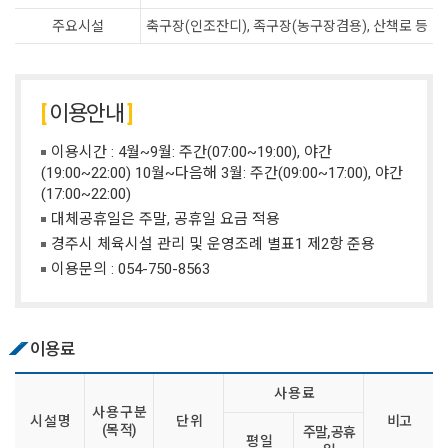
주요시설
축구장(인조잔디), 족구장(농구장겸용), 산책로 등
이용안내
이용시간 : 4월~9월: 주간(07:00~19:00), 야간
(19:00~22:00) 10월~다음해 3월: 주간(09:00~17:00), 야간
(17:00~22:00)
대체공휴일은 주말, 공휴일 요금 적용
경주시 체육시설 관리 및 운영조례 별표1 제2항 준용
이용문의 :
054-750-8563
이용료
사 용 료
사 용 구 분
시 설 명
단 위
비고
(목 적)
주말, 공휴
평 일