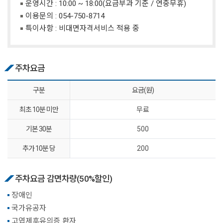
운영시간 : 10:00 ~ 18:00(요금부과 기준 / 연중무휴)
이용문의 :
054-750-8714
특이사항 : 비대면자격서비스 적용 중
주차요금
구분
요금(원)
최초 10분 미만
무료
기본 30분
500
추가 10분 당
200
주차요금 감면차량(50%할인)
장애인
국가유공자
고엽제후유의증 환자