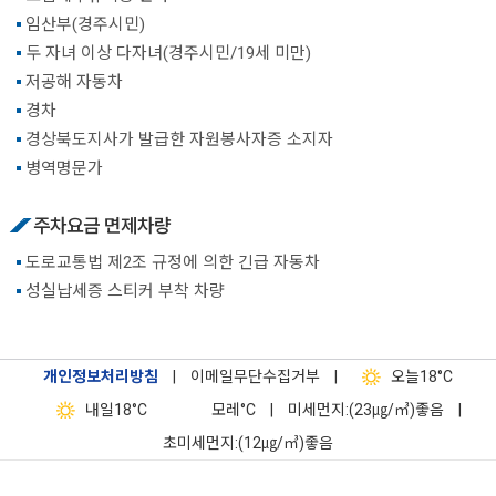
임산부(경주시민)
두 자녀 이상 다자녀(경주시민/19세 미만)
저공해 자동차
경차
경상북도지사가 발급한 자원봉사자증 소지자
병역명문가
주차요금 면제차량
도로교통법 제2조 규정에 의한 긴급 자동차
성실납세증 스티커 부착 차량
개인정보처리방침
|
이메일무단수집거부
|
오늘
18°C
내일
18°C
모레
°C
|
미세먼지:(23㎍/㎥)좋음
|
초미세먼지:(12㎍/㎥)좋음