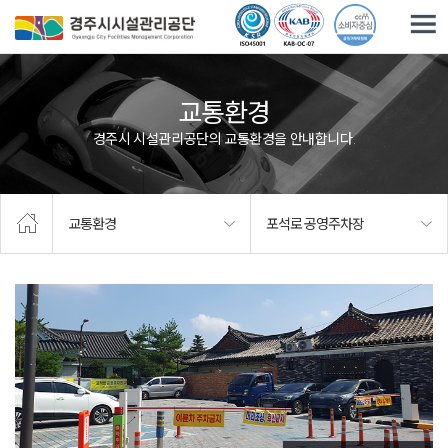
주요메뉴로 건너뛰기
본문으로가기
교통환경
경주시 시설관리공단의 교통환경을 안내합니다.
교통환경
포석로 공영주차장