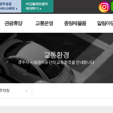
경주공공
비단벌레전동차
서비스예약
예약하기
관광휴양
교통운영
종량제물품
알림마
교통환경
경주시 시설관리공단의 교통환경을 안내합니다.
주차장