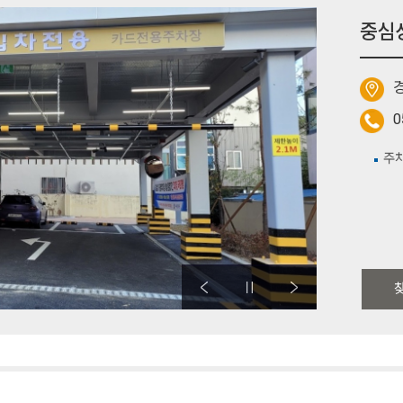
중심
0
주차