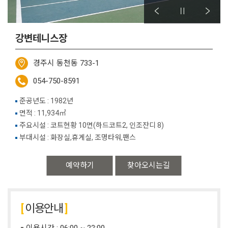
강변테니스장
경주시 동천동 733-1
054-750-8591
준공년도 : 1982년
면적 : 11,934㎡
주요시설 : 코트현황 10면(하드코트2, 인조잔디 8)
부대시설 : 화장실,휴게실, 조명타워,팬스
예약하기
찾아오시는길
이용안내
이용시간 : 06:00 ~ 22:00