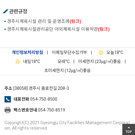
관련규정
경주시체육시설 관리 및 운영조례
(링크)
경주시체육시설관리공단 야외체육시설 이용약관
(링크)
개인정보처리방침
|
이메일무단수집거부
|
오늘
18°C
내일
18°C
모레
°C
|
미세먼지:(23㎍/㎥)좋음
|
초미세먼지:(12㎍/㎥)좋음
주소
[38058] 경주시 충효천길 208-3
대표전화
054-750-8500
팩스번호안내
054-750-8519
Copyright(C) 2021 Gyeongju City Facilities Management Corporat
ion. All rights reserved.