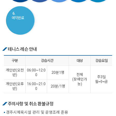
6.
예약완료
테니스 레슨 안내
구분
강습시간
대상
강습요일
개인반(오전
06:00~12:0
20분1명
전체
반)
0
주3일
(장애인가
월⦁수⦁금
개인반(오후
16:00~21:0
능)
20분/1명
반)
0
주의사항 및 취소 환불규정
경주시체육시설 관리 및 운영조례 준용