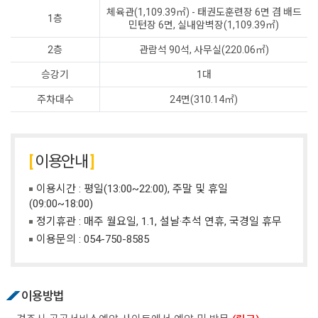
체육관(1,109.39㎡) - 태권도훈련장 6면 겸 배드
1층
민턴장 6면, 실내암벽장(1,109.39㎡)
2층
관람석 90석, 사무실(220.06㎡)
승강기
1대
주차대수
24면(310.14㎡)
이용안내
이용시간 : 평일(13:00~22:00), 주말 및 휴일
(09:00~18:00)
정기휴관 : 매주 월요일, 1.1, 설날·추석 연휴, 국경일 휴무
이용문의 :
054-750-8585
이용방법