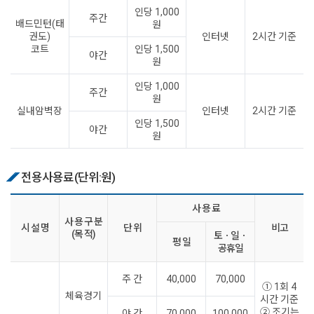
인당 1,000
주간
배드민턴(태
원
권도)
인터넷
2시간 기준
코트
인당 1,500
야간
원
인당 1,000
주간
원
실내암벽장
인터넷
2시간 기준
인당 1,500
야간
원
전용사용료(단위:원)
사 용 료
사 용 구 분
시 설 명
단 위
비고
(목 적)
토ㆍ일ㆍ
평 일
공휴일
주 간
40,000
70,000
① 1회 4
체육경기
시간 기준
② 조기는
야 간
70,000
100,000