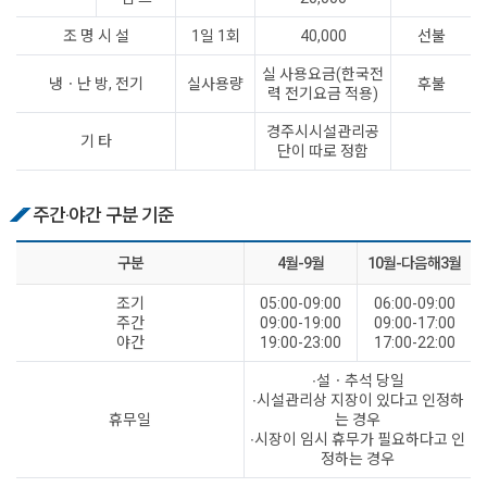
조 명 시 설
1일 1회
40,000
선불
실 사용요금(한국전
냉ㆍ난 방, 전기
실사용량
후불
력 전기요금 적용)
경주시시설관리공
기 타
단이 따로 정함
주간·야간 구분 기준
구분
4월-9월
10월-다음해3월
조기
05:00-09:00
06:00-09:00
주간
09:00-19:00
09:00-17:00
야간
19:00-23:00
17:00-22:00
∙설ㆍ추석 당일
∙시설관리상 지장이 있다고 인정하
휴무일
는 경우
∙시장이 임시 휴무가 필요하다고 인
정하는 경우