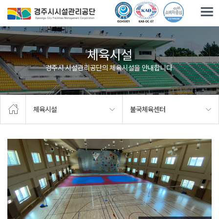
주요메뉴로 건너뛰기
본문으로가기
체육시설
경주시 시설관리공단의 체육시설을 안내합니다.
체육시설
불국체육센터