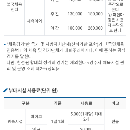
불국체육
주간으로
센터
본다.
주 간
130,000
180,000
③ 라인마
킹은 사용
체육이외
자 부담으
야 간
180,000
260,000
로 한다.
“체육경기”란 국가 및 지방자치단체(산하기관 포함)와 「국민체육
진흥법」의 체육 및 경기단체가 대회주최이거나, 이에 준하는 공식
경기를 말한다.
다만, 친선·단합대회 성격의 경기는 제외한다.<경주시 체육시설 관
리 및 운영 조례 제2조(정의)>
부대시설 사용료(단위:원)
구 분
기 준
사 용 료
비 고
5,000(1개당) 최대
마이크
2개
방송시설
1일 1회
선불
앰 프
20,000