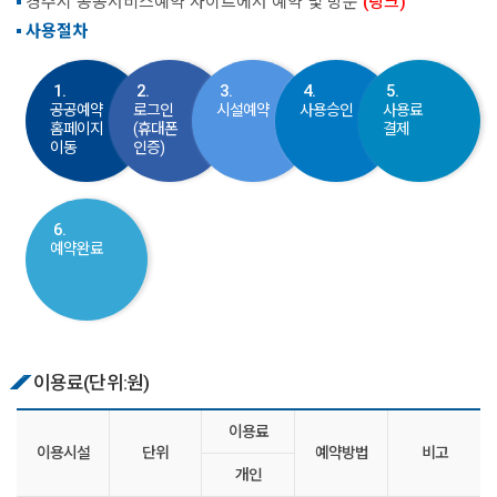
경주시 공공서비스예약 사이트에서 예약 및 방문
(링크)
사용절차
1.
2.
3.
4.
5.
공공예약
로그인
시설예약
사용승인
사용료
홈페이지
(휴대폰
결제
이동
인증)
6.
예약완료
이용료(단위:원)
이용료
이용시설
단위
예약방법
비고
개인