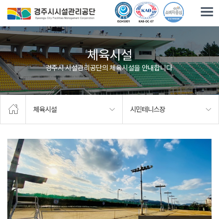
주요메뉴로 건너뛰기
본문으로가기
체육시설
경주시 시설관리공단의 체육시설을 안내합니다.
체육시설
시민테니스장