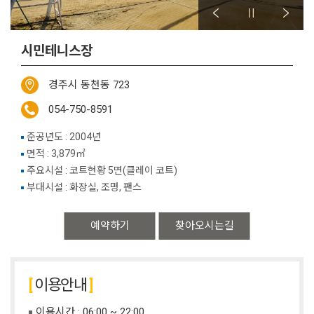
시민테니스장
경주시 동천동 723
054-750-8591
준공년도 : 2004년
면적 : 3,879㎡
주요시설 : 코트현황 5면(클레이 코트)
부대시설 : 화장실, 조명, 팬스
예약하기
찾아오시는길
이용안내
이용시간 : 06:00 ~ 22:00