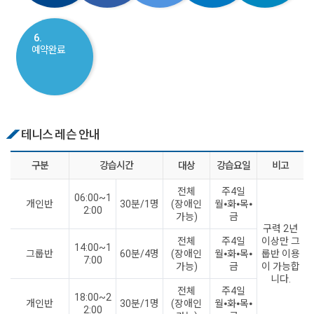
6.
예약완료
테니스 레슨 안내
구분
강습시간
대상
강습요일
비고
전체
주4일
06:00~1
개인반
30분/1명
(장애인
월⦁화⦁목⦁
2:00
가능)
금
구력 2년
전체
주4일
이상만 그
14:00~1
그룹반
60분/4명
(장애인
월⦁화⦁목⦁
룹반 이용
7:00
가능)
금
이 가능합
니다.
전체
주4일
18:00~2
개인반
30분/1명
(장애인
월⦁화⦁목⦁
2:00