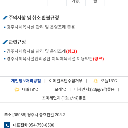
가능)
금
주의사항 및 취소 환불규정
경주시체육시설 관리 및 운영조례 준용
관련규정
경주시체육시설 관리 및 운영조례
(링크)
경주시체육시설관리공단 야외체육시설 이용약관
(링크)
개인정보처리방침
|
이메일무단수집거부
|
오늘
18°C
내일
18°C
모레
°C
|
미세먼지:(23㎍/㎥)좋음
|
초미세먼지:(12㎍/㎥)좋음
주소
[38058] 경주시 충효천길 208-3
대표전화
054-750-8500