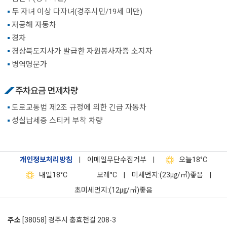
두 자녀 이상 다자녀(경주시민/19세 미만)
저공해 자동차
경차
경상북도지사가 발급한 자원봉사자증 소지자
병역명문가
주차요금 면제차량
도로교통법 제2조 규정에 의한 긴급 자동차
성실납세증 스티커 부착 차량
개인정보처리방침
|
이메일무단수집거부
|
오늘
18°C
내일
18°C
모레
°C
|
미세먼지:(23㎍/㎥)좋음
|
초미세먼지:(12㎍/㎥)좋음
주소
[38058] 경주시 충효천길 208-3