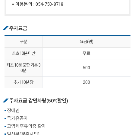
이용문의 :
054-750-8718
주차요금
구분
요금(원)
최초 10분 미만
무료
최초 10분 포함 기본 3
500
0분
추가 10분 당
200
주차요금 감면차량(50%할인)
장애인
국가유공자
고엽제후유의증 환자
임산부(경주시민)