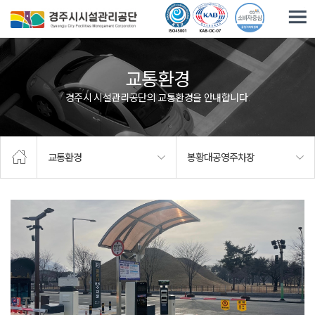
주요메뉴로 건너뛰기
본문으로가기
교통환경
경주시 시설관리공단의 교통환경을 안내합니다.
교통환경
봉황대공영주차장