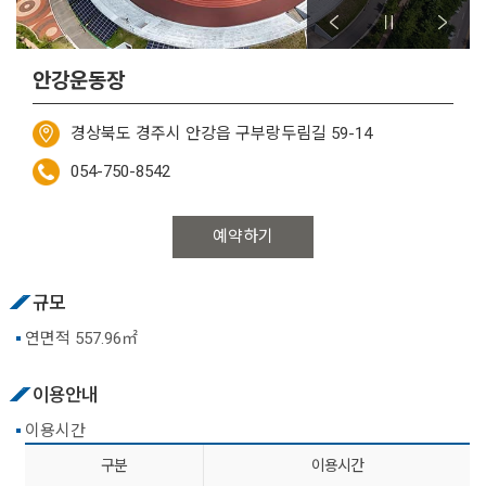
안강운동장
경상북도 경주시 안강읍 구부랑두림길 59-14
054-750-8542
예약하기
규모
연면적 557.96㎡
이용안내
이용시간
구분
이용시간