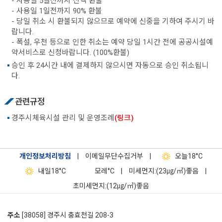
- 사용일 5일전까지 전액 환불
- 사용일 1일전까지 90% 환불
- 당일 취소 시 환불되지 않으므로 예약에 신중을 기하여 주시기 바
랍니다.
- 폭설, 우천 등으로 인한 취소는 예약 당일 1시간 전에 공공시설예
약서비스로 신청바랍니다. (100%환불)
승인 후 24시간 내에 결제하지 않으시면 자동으로 승인 취소됩니
다.
관련규정
경주시체육시설 관리 및 운영조례
(링크)
개인정보처리방침
|
이메일무단수집거부
|
오늘
18°C
내일
18°C
모레
°C
|
미세먼지:(23㎍/㎥)좋음
|
초미세먼지:(12㎍/㎥)좋음
주소
[38058] 경주시 충효천길 208-3