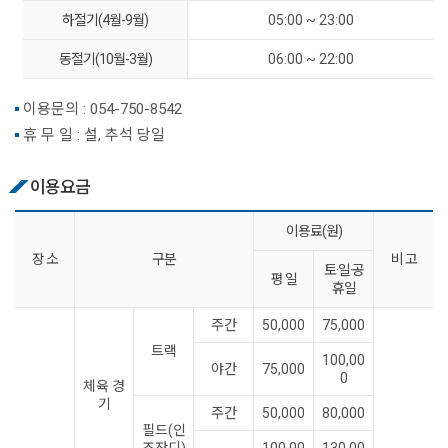
하절기(4월-9월)
05:00 ~ 23:00
동절기(10월-3월)
06:00 ~ 22:00
이용문의 :
054-750-8542
휴 무 일 : 설, 추석 당일
이용요금
이용료(원)
장 소
구분
비 고
토·일·공
평 일
휴일
주간
50,000
75,000
트랙
100,00
야간
75,000
0
체육 경
기
주간
50,000
80,000
필드(인
조잔디)
100,00
130,00