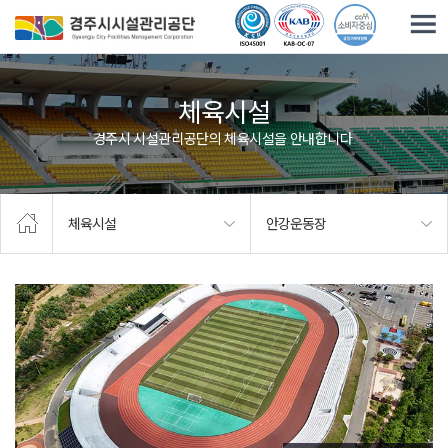
주요메뉴로 건너뛰기
본문으로가기
체육시설
경주시 시설관리공단의 체육시설을 안내합니다.
체육시설
안강운동장