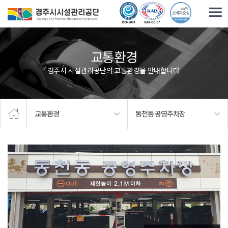
주요메뉴로 건너뛰기
본문으로가기
교통환경
경주시 시설관리공단의 교통환경을 안내합니다.
교통환경
동천동 공영주차장