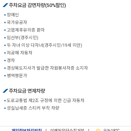
주차요금 감면차량(50%할인)
장애인
국가유공자
고엽제후유의증 환자
임산부(경주시민)
두 자녀 이상 다자녀(경주시민/19세 미만)
저공해 자동차
경차
경상북도지사가 발급한 자원봉사자증 소지자
병역명문가
주차요금 면제차량
도로교통법 제2조 규정에 의한 긴급 자동차
성실납세증 스티커 부착 차량
개인정보처리방침
|
이메일무단수집거부
|
오늘
18°C