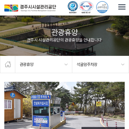
주요메뉴로 건너뛰기
본문으로가기
관광휴양
경주시 시설관리공단의 관광휴양을 안내합니다.
관광휴양
석굴암주차장