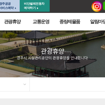
경주공공
비단벌레전동차
서비스예약
예약하기
관광휴양
교통운영
종량제물품
알림마
관광휴양
경주시 시설관리공단의 관광휴양을 안내합니다.