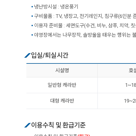
냉난방시설 : 냉온풍기
구비물품 : TV, 냉장고, 전기레인지, 침구류(6인분 준
이용자 준비물 : 세면도구(수건, 비누, 샴푸, 치약, 
야영장에서는 나무장작, 솔방울을 태우는 행위는 불
입실/퇴실시간
시설명
호
일반형 캐라반
1~1
대형 캐라반
19~
이용수칙 및 환급기준