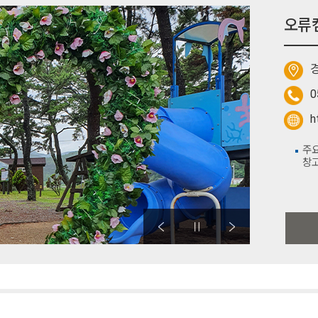
오류
0
h
주요
창고