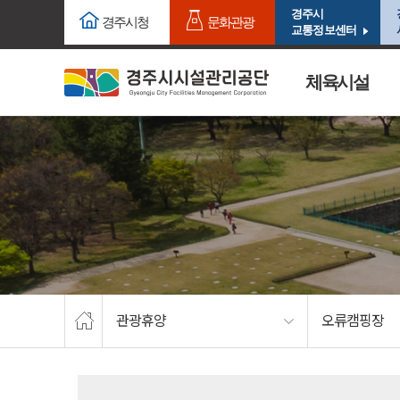
주요메뉴로 건너뛰기
본문으로가기
경주시
경주시청
문화관광
교통정보센터
체육시설
관광휴양
오류캠핑장