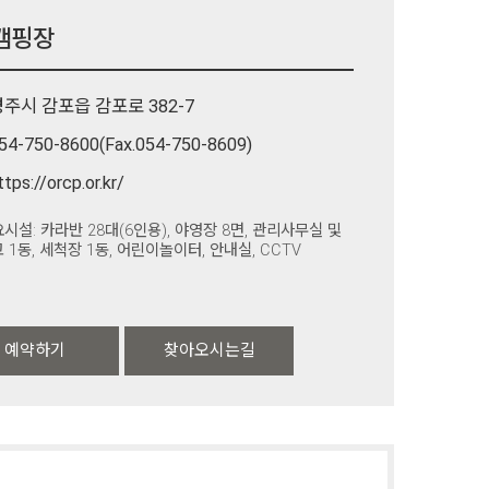
캠핑장
경주시 감포읍 감포로 382-7
54-750-8600(Fax.054-750-8609)
ttps://orcp.or.kr/
시설: 카라반 28대(6인용), 야영장 8면, 관리사무실 및
 1동, 세척장 1동, 어린이놀이터, 안내실, CCTV
예약하기
찾아오시는길