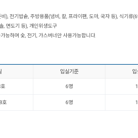
비), 전기밥솥, 주방용품(냄비, 칼, 프라이팬, 도마, 국자 등), 식기류(
칫솔, 면도기 등), 개인위생도구
가능하며 숯, 전기, 가스버너만 사용가능합니다.
실
입실기준
입
8호
6명
1
28호
6명
1