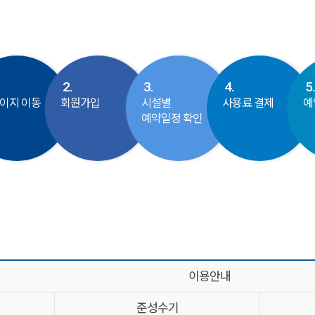
2.
3.
4.
5.
이지 이동
회원가입
시설별
사용료 결제
예
예약일정 확인
이용안내
준성수기