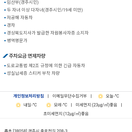
임산부(경주시민)
두 자녀 이상 다자녀(경주시민/19세 미만)
저공해 자동차
경차
경상북도지사가 발급한 자원봉사자증 소지자
병역명문가
주차요금 면제차량
도로교통법 제2조 규정에 의한 긴급 자동차
성실납세증 스티커 부착 차량
개인정보처리방침
|
이메일무단수집거부
|
오늘
-°C
내일
-°C
모레
-°C
|
미세먼지:(23㎍/㎥)좋음
|
초미세먼지:(12㎍/㎥)좋음
주소
[38058] 경주시 충효천길 208-3