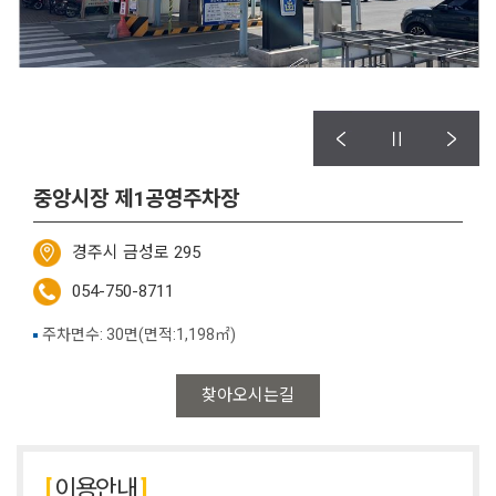
중앙시장 제1공영주차장
경주시 금성로 295
054-750-8711
주차면수: 30면(면적:1,198㎡)
찾아오시는길
이용안내