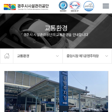
주요메뉴로 건너뛰기
본문으로가기
교통환경
경주시 시설관리공단의 교통환경을 안내합니다.
교통환경
중앙시장 제1공영주차장