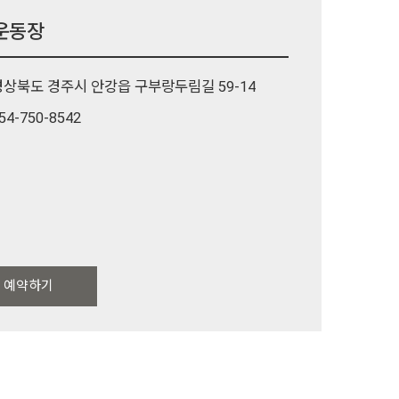
운동장
경상북도 경주시 안강읍 구부랑두림길 59-14
54-750-8542
예약하기