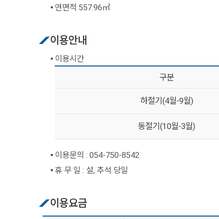
연면적 557.96㎡
이용안내
이용시간
구분
하절기(4월-9월)
동절기(10월-3월)
이용문의 :
054-750-8542
휴 무 일 : 설, 추석 당일
이용요금