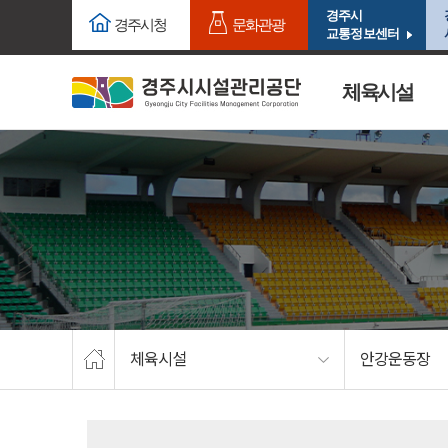
주요메뉴로 건너뛰기
본문으로가기
경주시
경주시청
문화관광
교통정보센터
체육시설
체육시설
안강운동장