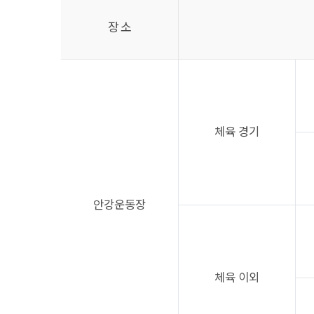
장 소
체육 경기
안강운동장
체육 이외