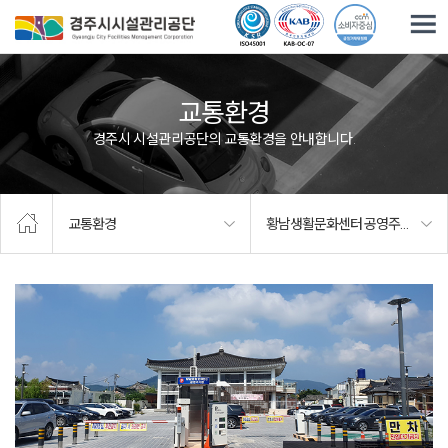
주요메뉴로 건너뛰기
본문으로가기
교통환경
경주시 시설관리공단의 교통환경을 안내합니다.
교통환경
황남생활문화센터 공영주차장