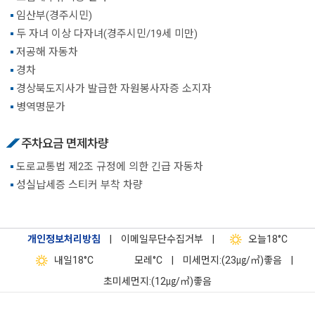
임산부(경주시민)
두 자녀 이상 다자녀(경주시민/19세 미만)
저공해 자동차
경차
경상북도지사가 발급한 자원봉사자증 소지자
병역명문가
주차요금 면제차량
도로교통법 제2조 규정에 의한 긴급 자동차
성실납세증 스티커 부착 차량
개인정보처리방침
|
이메일무단수집거부
|
오늘
18°C
내일
18°C
모레
°C
|
미세먼지:(23㎍/㎥)좋음
|
초미세먼지:(12㎍/㎥)좋음