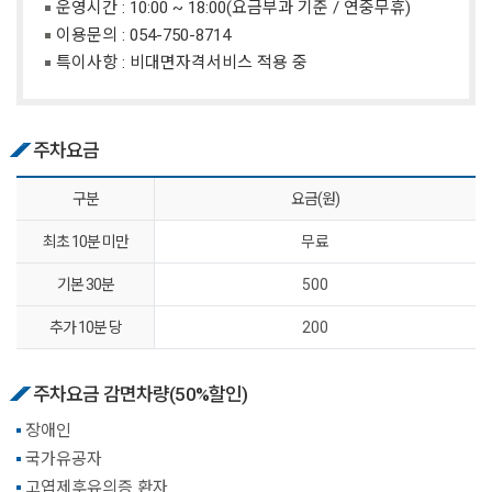
운영시간 : 10:00 ~ 18:00(요금부과 기준 / 연중무휴)
이용문의 :
054-750-8714
특이사항 : 비대면자격서비스 적용 중
주차요금
구분
요금(원)
최초 10분 미만
무료
기본 30분
500
추가 10분 당
200
주차요금 감면차량(50%할인)
장애인
국가유공자
고엽제후유의증 환자