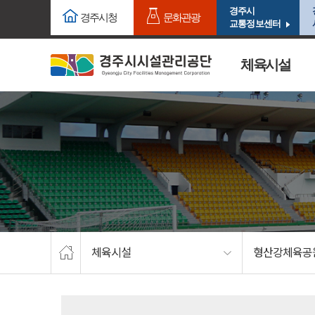
주요메뉴로 건너뛰기
본문으로가기
경주시
경주시청
문화관광
교통정보센터
체육시설
체육시설
형산강체육공