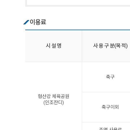
이용료
시 설 명
사 용 구 분(목 적)
축구
형산강 체육공원
(인조잔디)
축구이외
조명 사용료