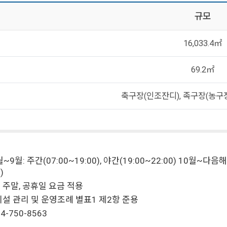
규모
16,033.4㎡
69.2㎡
축구장(인조잔디), 족구장(농구장
~9월: 주간(07:00~19:00), 야간(19:00~22:00) 10월~다음해 
)
주말, 공휴일 요금 적용
설 관리 및 운영조례 별표1 제2항 준용
4-750-8563