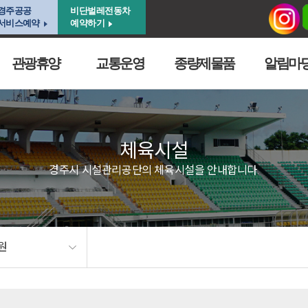
경주공공
비단벌레전동차
서비스예약
예약하기
관광휴양
교통운영
종량제물품
알림마
체육시설
경주시 시설관리공단의 체육시설을 안내합니다.
원