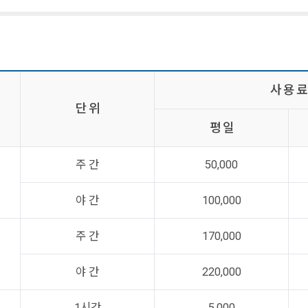
사 용 료
단 위
평 일
주 간
50,000
야 간
100,000
주 간
170,000
야 간
220,000
1시간
5,000