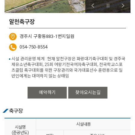
알천축구장
경주시 구황동883-1번지일원
054-750-8554
시설 관리운영 체계 : 현재 알천구장은 화랑대기축구대회 및 경주국
제유소년축구대회, 25회 여왕기전국여자축구대회, 전국학교스포
츠클럽 축구대회를 위한 구장관리와 국가대표선수 훈련용으로 일
반인에게는 대여하지 않는 상태임
예약하기
찾아오시는길
축구장
시설내용
시설명
(준공년도)