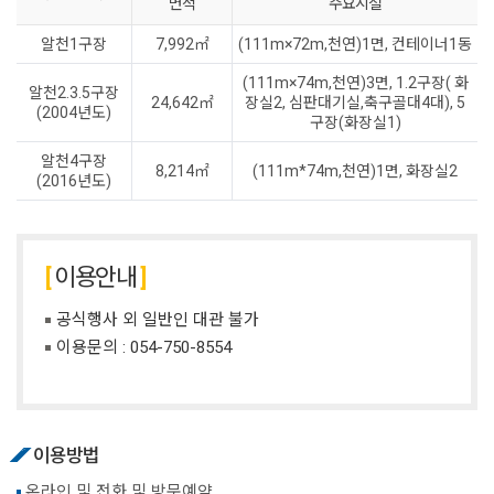
면적
주요시설
알천1구장
7,992㎡
(111m×72m,천연)1면, 컨테이너1동
(111m×74m,천연)3면, 1.2구장( 화
알천2.3.5구장
24,642㎡
장실2, 심판대기실,축구골대4대), 5
(2004년도)
구장(화장실1)
알천4구장
8,214㎡
(111m*74m,천연)1면, 화장실2
(2016년도)
이용안내
공식행사 외 일반인 대관 불가
이용문의 :
054-750-8554
이용방법
온라인 및 전화 및 방문예약