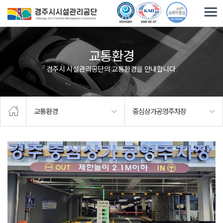
주요메뉴로 건너뛰기
본문으로가기
교통환경
경주시 시설관리공단의 교통환경을 안내합니다.
교통환경
중심상가공영주차장