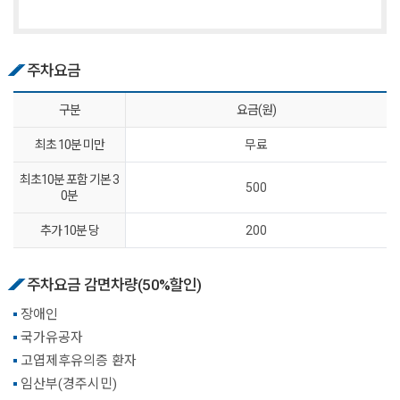
주차요금
구분
요금(원)
최초 10분 미만
무료
최초10분 포함 기본 3
500
0분
추가 10분 당
200
주차요금 감면차량(50%할인)
장애인
국가유공자
고엽제후유의증 환자
임산부(경주시민)