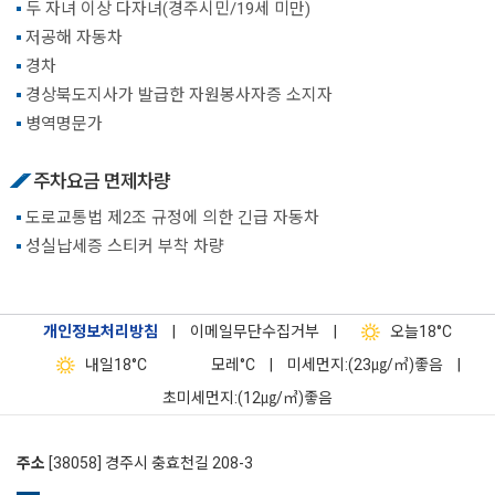
두 자녀 이상 다자녀(경주시민/19세 미만)
저공해 자동차
경차
경상북도지사가 발급한 자원봉사자증 소지자
병역명문가
주차요금 면제차량
도로교통법 제2조 규정에 의한 긴급 자동차
성실납세증 스티커 부착 차량
개인정보처리방침
|
이메일무단수집거부
|
오늘
18°C
내일
18°C
모레
°C
|
미세먼지:(23㎍/㎥)좋음
|
초미세먼지:(12㎍/㎥)좋음
주소
[38058] 경주시 충효천길 208-3