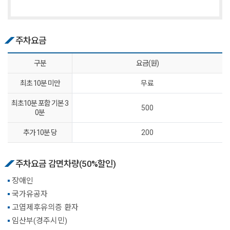
주차요금
구분
요금(원)
최초 10분 미만
무료
최초10분 포함 기본 3
500
0분
추가 10분 당
200
주차요금 감면차량(50%할인)
장애인
국가유공자
고엽제후유의증 환자
임산부(경주시민)