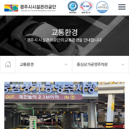
주요메뉴로 건너뛰기
본문으로가기
교통환경
경주시 시설관리공단의 교통환경을 안내합니다.
교통환경
중심상가공영주차장