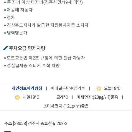
두 자녀 이상 다자녀(경주시민/19세 미만)
저공해 자동차
경차
경상북도지사가 발급한 자원봉사자증 소지자
병역명문가
주차요금 면제차량
도로교통법 제2조 규정에 의한 긴급 자동차
성실납세증 스티커 부착 차량
개인정보처리방침
|
이메일무단수집거부
|
오늘
18°C
내일
18°C
모레
°C
|
미세먼지:(23㎍/㎥)좋음
|
초미세먼지:(12㎍/㎥)좋음
주소
[38058] 경주시 충효천길 208-3