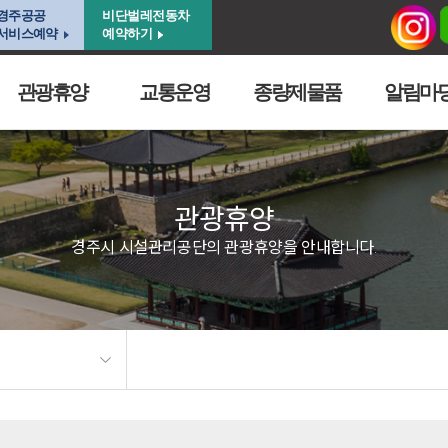
경주공공
비단벌레전동차
서비스예약
예약하기
관광휴양
교통운영
종량제물품
알림마
관광휴양
경주시 시설관리공단의 관광휴양을 안내합니다.