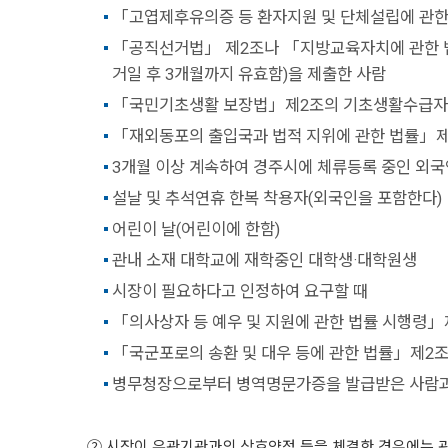
「고엽제후유의증 등 환자지원 및 단체설립에 관한
「공직선거법」 제2조나 「지방교육자치에 관한 법
거일 후 3개월까지 유효함)을 제출한 사람
「국민기초생활 보장법」제2조의 기초생활수급자
「재외동포의 출입국과 법적 지위에 관한 법률」제
3개월 이상 계속하여 경주시에 체류등록 중인 외국
설날 및 추석연휴 한복 착용자(외국인을 포함한다)
어린이 날(어린이에 한함)
관내 소재 대학교에 재학중인 대학생·대학원생
시장이 필요하다고 인정하여 요구할 때
「의사상자 등 예우 및 지원에 관한 법률 시행령」
「국군포로의 송환 및 대우 등에 관한 법률」제2조
병무청장으로부터 병역명문가증을 발급받은 사람과 그
② 시장이 유관기관과의 상호약정 등을 체결한 경우에는 관람료의