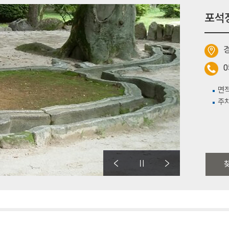
포석
경
0
면적
주차