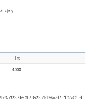
한 사람)
대 형
4,000
미만), 경차, 저공해 자동차, 경상북도지사가 발급한 자