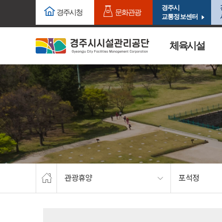
주요메뉴로 건너뛰기
본문으로가기
경주시
경주시청
문화관광
교통정보센터
체육시설
관광휴양
포석정